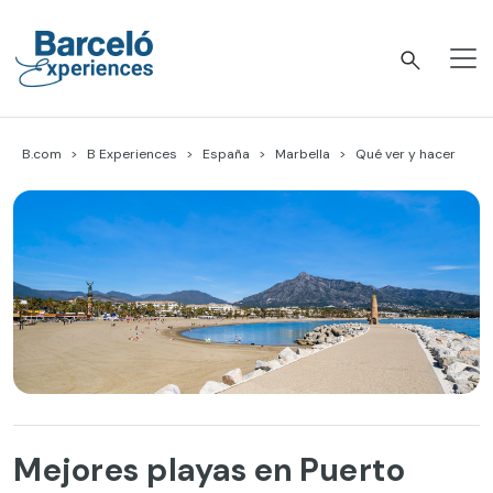
Skip
to
content
Barceló Experiences
B.com
B Experiences
España
Marbella
Qué ver y hacer
Mejores playas en Puerto