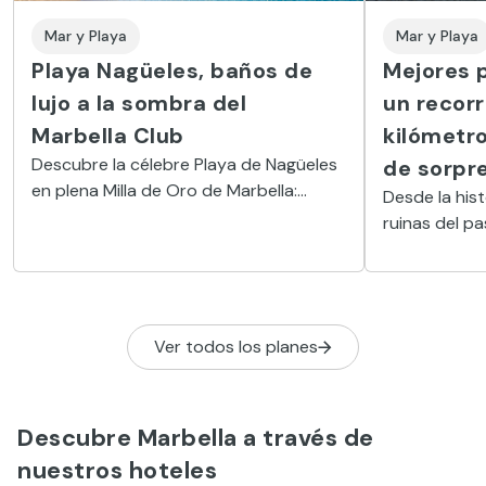
Mar y Playa
Mar y Playa
Playa Nagüeles, baños de
Mejores p
lujo a la sombra del
un recorr
Marbella Club
kilómetro
Descubre la célebre Playa de Nagüeles
de sorpr
en plena Milla de Oro de Marbella:
Desde la his
arena dorada, aguas tranquilas,
ruinas del p
chiringuitos con espetos y acceso
playa de La F
directo a hoteles históricos como el
protegidas d
Marbella Club y el Puente Romano.
más de 20 pl
Este recorri
Ver todos los planes
especiales de
entorno natur
Descubre Marbella a través de
nuestros hoteles