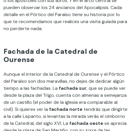
o los apóstoles con sus libros. Y en el arco central se
pueden observar los 24 ancianos del Apocalipsis. Cada
detalle en el Pórtico del Paraíso tiene su historia por lo
que te recomendamos que realices una visita guiada para
no perderte nada.
Fachada de la Catedral de
Ourense
Aunque el interior de la Catedral de Ourense y el Pórtico
del Paraíso son dos maravillas, no dejes de dedicar algún
tiempo a las fachadas. La
fachada sur
, que se puede ver
desde la plaza del Trigo, cuenta con almenas a semejanza
de un castillo (el poder de la iglesia era comparable al
civil). Si quieres ver la
fachada norte
tendrás que dirigirte
a la calle Lepanto, si levantas la mirada verás el cimborrio
de la Catedral, del siglo XVI. La
fachada oeste
se aprecia
desde la plaza de San Martiño, con su torre de las