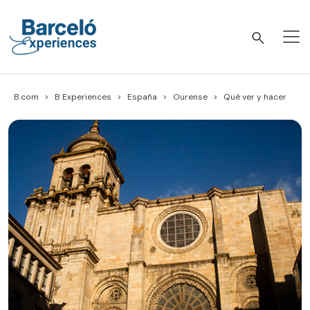
Skip
to
content
Barceló Experiences
B.com
B Experiences
España
Ourense
Qué ver y hacer