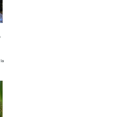
n
 la