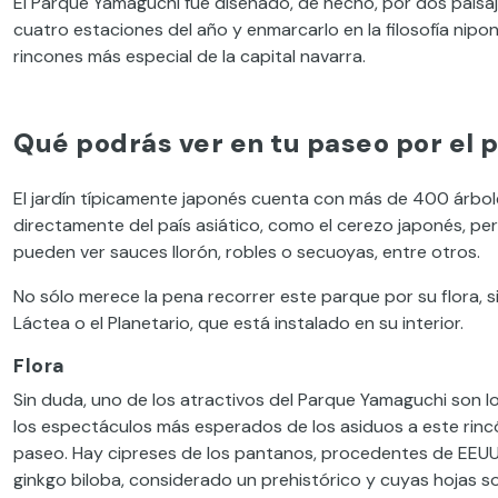
El Parque Yamaguchi fue diseñado, de hecho, por dos paisa
cuatro estaciones del año y enmarcarlo en la filosofía nipon
rincones más especial de la capital navarra.
Qué podrás ver en tu paseo por el 
El jardín típicamente japonés cuenta con más de 400 árbol
directamente del país asiático, como el cerezo japonés, pe
pueden ver sauces llorón, robles o secuoyas, entre otros.
No sólo merece la pena recorrer este parque por su flora, si
Láctea o el Planetario, que está instalado en su interior.
Flora
Sin duda, uno de los atractivos del Parque Yamaguchi son l
los espectáculos más esperados de los asiduos a este rinc
paseo. Hay cipreses de los pantanos, procedentes de EEUU 
ginkgo biloba, considerado un prehistórico y cuyas hojas so