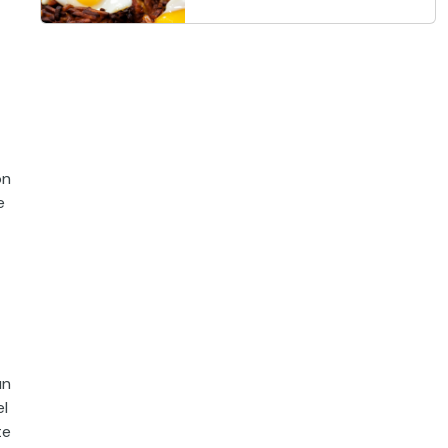
on
e
un
el
te