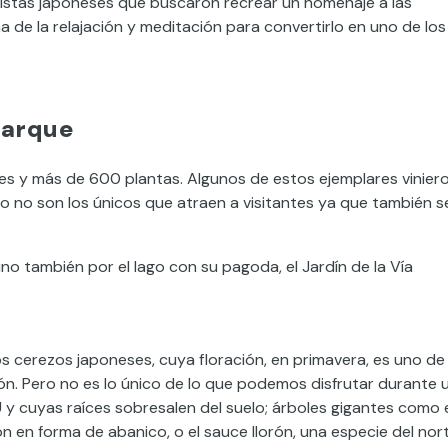
jistas japoneses que buscaron recrear un homenaje a las
a de la relajación y meditación para convertirlo en uno de los
parque
es y más de 600 plantas. Algunos de estos ejemplares vinier
ro no son los únicos que atraen a visitantes ya que también s
no también por el lago con su pagoda, el Jardín de la Vía
os cerezos japoneses, cuya floración, en primavera, es uno de
ón. Pero no es lo único de lo que podemos disfrutar durante 
y cuyas raíces sobresalen del suelo; árboles gigantes como 
n en forma de abanico, o el sauce llorón, una especie del nor