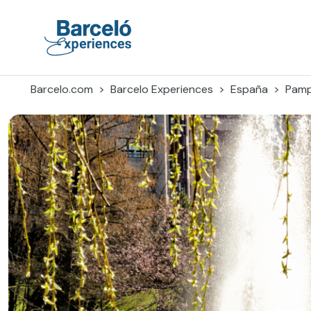
Skip
to
content
Barceló Experiences
Barcelo.com
Barcelo Experiences
España
Pamp