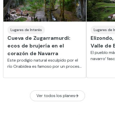
Lugares de Interés
Lugares de I
Cueva de Zugarramurdi:
Elizondo,
ecos de brujería en el
Valle de 
El pueblo más
corazón de Navarra
navarro’ fas
Este prodigio natural esculpido por el
casco histór
río Orabidea es famoso por un proceso
señoriales y
inquisitorial del siglo XVII que acabó
tradicional n
con la muerte en la hoguera de 12
habitantes del pueblo acusados de
realizar aquí aquelarres de culto al
Ver todos los planes
demonio.