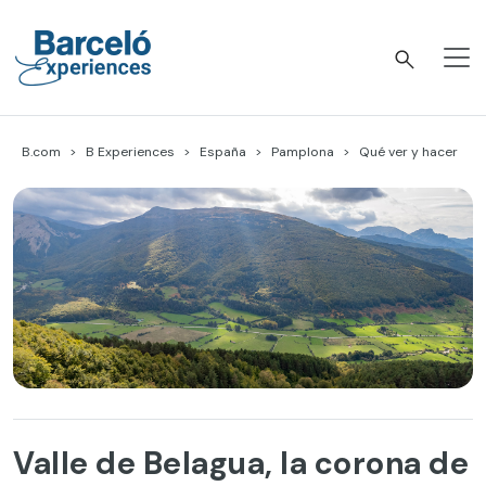
Skip
to
content
Barceló Experiences
B.com
B Experiences
España
Pamplona
Qué ver y hacer
Valle de Belagua, la corona de