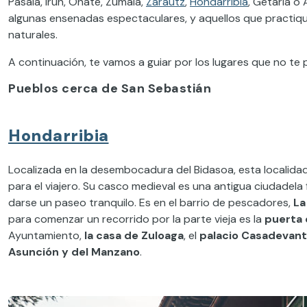
Pasaia, Irún, Oñate, Zumaia,
Zarautz
,
Hondarribia
, Getaria o
algunas ensenadas espectaculares, y aquellos que practi
naturales.
A continuación, te vamos a guiar por los lugares que no te 
Pueblos cerca de San Sebastián
Hondarribia
Localizada en la desembocadura del Bidasoa, esta localidad 
para el viajero. Su casco medieval es una antigua ciudadela
darse un paseo tranquilo. Es en el barrio de pescadores,
La
para comenzar un recorrido por la parte vieja es la
puerta 
Ayuntamiento,
la casa de Zuloaga
, el
palacio Casadevan
Asunción y del Manzano
.