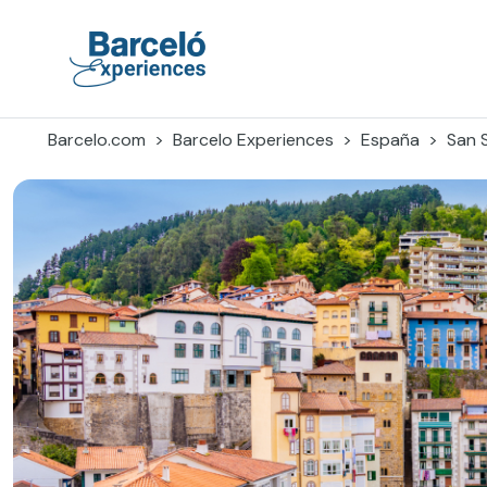
Skip
to
content
Barceló Experiences
Barcelo.com
Barcelo Experiences
España
San 