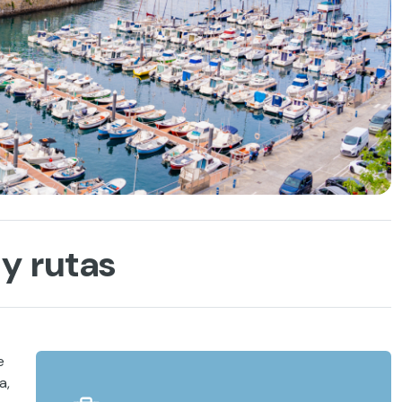
 y rutas
e
a,