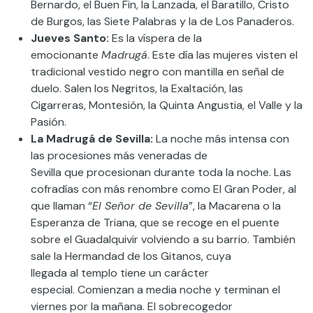
Bernardo, el Buen Fin, la Lanzada, e
l Baratillo, Cristo
de Burgos, las Siete Palabras y la de Los Panaderos.
Jueves Santo:
Es la víspera de la
emocionante
Madrugá
. Este día las mujeres visten el
tradicional vestido negro con mantilla en señal de
duelo.
Salen los
Negritos, la Exaltación, l
as
Cigarreras,
Montesión
, la Quinta Angustia, e
l Valle y la
Pasión.
La
Madrugá
de Sevilla
:
La noche más intensa co
n
las procesiones más veneradas
de
Sevilla
que
procesionan
durante toda la noche. Las
cofradías con más renombre
como
El Gran Poder
,
al
que llaman
“
El Señor de Sevilla
”
,
l
a Macarena
o la
Esperanza de Triana
,
que se recoge en el puente
sobre el Guadalquivir volviendo a su barrio
.
También
sale la
Hermandad de los Gitanos
,
cuya
llegada
al
templo tiene un carácter
especial.
Comienzan a media noche y terminan el
viernes por la mañana. El sobrecogedor