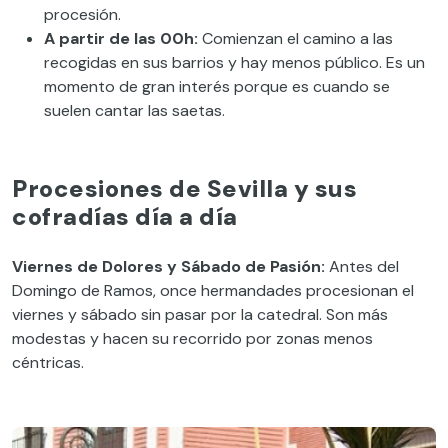
procesión
.
A
partir de las 00h:
C
omienzan el camino a las
recogidas en sus barrios y hay menos público. Es un
momento de gran interés porque es cuando se
suelen cantar las saetas.
Procesiones de Sevilla y sus
cofradías día a día
Viernes de Dolores y Sábado de Pasión:
Antes del
Domingo de Ramos
,
once
hermandades
procesionan
el
viernes y sábado
sin pasar por la catedral
. Son más
modestas y hacen su recorrido por zonas menos
c
éntricas.