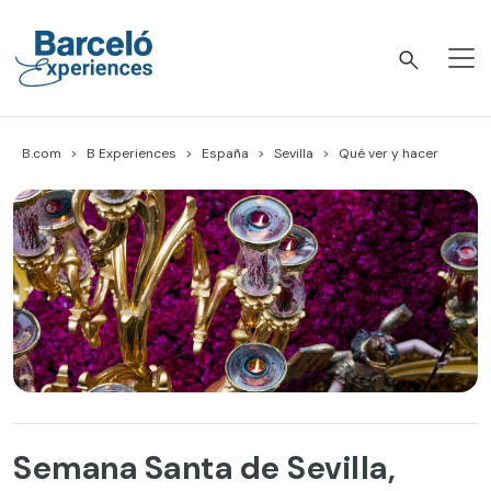
Skip
to
content
Barceló Experiences
B.com
B Experiences
España
Sevilla
Qué ver y hacer
Semana Santa de Sevilla,