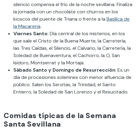
silencio
compensa el frío
de
la noche sevillana.
Finaliza
la jornada con un chocolate con churros en los
kioscos del puente de Triana o frente a la
Basílica de
la Macarena
.
Viernes Santo:
Día central de los misterios
,
en los
que sale el Cristo de la Buena Muerte, la Carretería
,
las Tres Caídas, e
l Silencio, el Calvario, la Carretería, la
Soledad de
B
uenaventura, el Cachorro, la O, San
Isidoro, Mont
s
errat y la Mortaja.
Sábado Santo y Domingo de Resurre
c
ción
: Es un
día de procesiones solemnes con menor afluencia de
público.
Salen los Servitas, la Trinidad, el Santo
Entierro
,
la Soledad de San Lorenzo y el Resucitado.
Comidas típicas de la Semana
Santa Sevillana