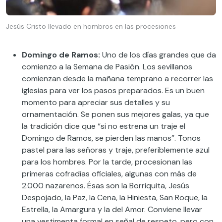
Jesús Cristo llevado en hombros en las procesiones
Domingo de Ramos:
Uno de los días grandes que da
comienzo a la
Semana de Pasión. Los s
evillanos
comienzan desde la mañana temprano a recorrer las
iglesias para ver los pasos preparados
. Es un buen
mome
nto para apreciar sus detalles
y su
ornamentación
. Se ponen sus mejores galas
,
ya que
la tradición dice que “si no estrena un traje el
Domingo de Ramos
,
se pierden las manos”
. Tonos
pastel para las señoras y traje, preferi
blemente azul
para los hombres
. Por la tarde
,
pro
cesionan
las
primeras cofradías
oficiales
, algunas con más de
2.000 nazarenos
.
Ésas son l
a Borriquita, Jesús
Despojado, la Paz, la Cena, la Hiniesta, San
R
oque, la
Estre
lla, la Amargura y la del Amor.
C
onviene llevar
una vestimenta formal en señal de respeto
,
pero con