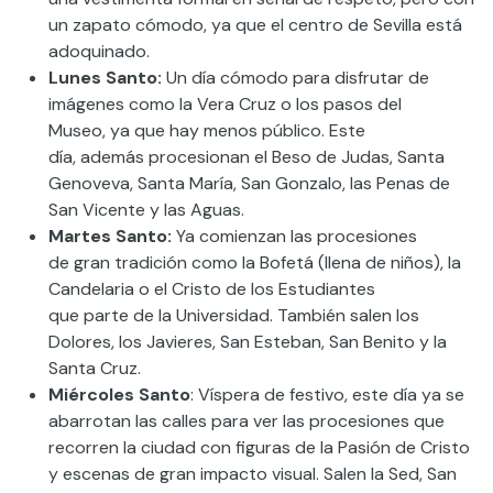
un zapato cómodo
,
ya que el centro de Sevilla está
adoquinado.
Lunes Santo:
Un día cómodo para disfrutar de
imágenes como la Vera
C
ruz o los pasos del
Museo
,
ya que hay menos público.
Este
día
,
además
procesionan
e
l Beso de Judas, Santa
Genoveva, Santa María, San Gonzalo, las Penas de
San Vicente
y
las Aguas.
Martes Santo:
Ya comienzan las procesiones
de
gran tradición como la
Bofetá
(
llena de niños
),
la
Candelaria o el Cristo de los Estudiantes
que
parte
de la Universidad.
También salen
l
os
Dolores,
l
os
Javieres
, San Esteban, San Benito y la
Santa Cruz.
Miércoles Santo
: Víspera de festivo, este
día ya se
abarrotan las
calles para ver las procesiones
que
recorren la ciudad con figuras de la
Pasión
de
C
risto
y escenas de gran impacto visual.
Salen
la Sed, San