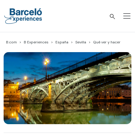
Skip
to
content
Barceló Experiences
B.com
B Experiences
España
Sevilla
Qué ver y hacer