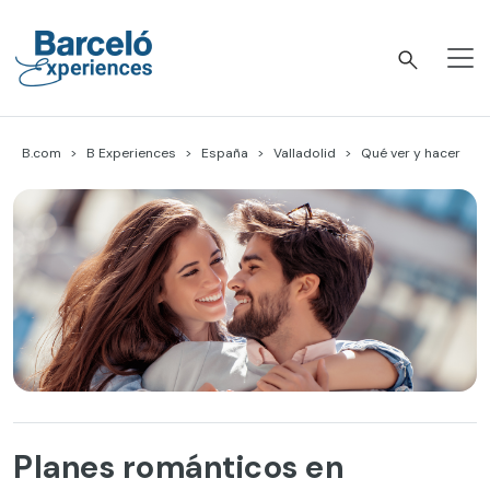
Skip
to
content
Barceló Experiences
B.com
B Experiences
España
Valladolid
Qué ver y hacer
Planes románticos en