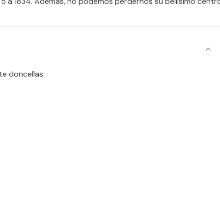
75 a 1834. Además, no podemos perdernos su bellísimo centr
ete doncellas