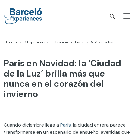
Skip
to
content
Barceló Experiences
B.com
B Experiences
Francia
París
Qué ver y hacer
París en Navidad: la ‘Ciudad
de la Luz’ brilla más que
nunca en el corazón del
invierno
Cuando diciembre llega a
París
, la ciudad entera parece
transformarse en un escenario de ensueño: avenidas que