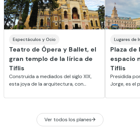
Espectáculos y Ocio
Lugares de I
Teatro de Ópera y Ballet, el
Plaza de 
gran templo de la lírica de
espacio 
Tiflis
Tiflis
Construida a mediados del siglo XIX,
Presidida po
esta joya de la arquitectura, con
Jorge, es el 
influencias moriscas, es uno de los
historia y d
edificios más deslumbrantes de la
de la capital
capital de Georgia.
Ver todos los planes