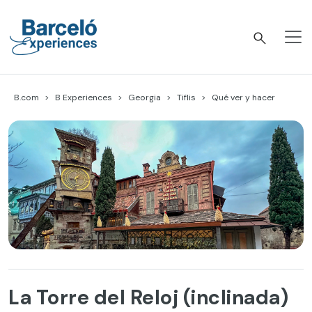
Skip
to
content
Barceló Experiences
B.com
B Experiences
Georgia
Tiflis
Qué ver y hacer
La Torre del Reloj (inclinada)