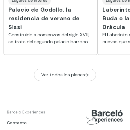
Lugares de Interés
Lugares de I
Palacio de Godollo, la
Laberinto
residencia de verano de
Buda o l
Sissi
Drácula
Construido a comienzos del siglo XVIII,
El Laberinto 
se trata del segundo palacio barroco
cuevas que s
más grande del mundo.
filtradas pe
rutas de es
Ver todos los planes
Barceló Experiences
Contacto