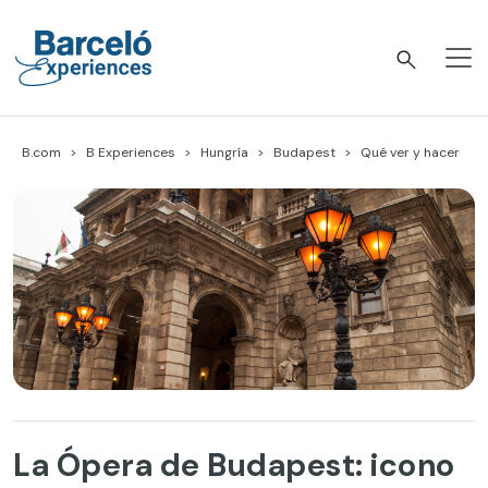
Skip
to
content
Barceló Experiences
B.com
B Experiences
Hungría
Budapest
Qué ver y hacer
La Ópera de Budapest: icono