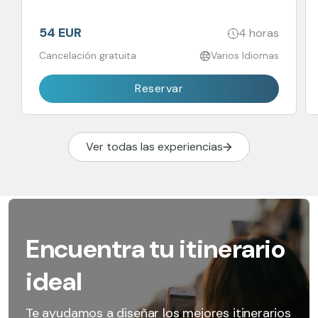
and its magnificent sights from land and water,
without the hassle of walking through the crowds.
54 EUR
4 horas
Cancelación gratuita
Varios Idiomas
Reservar
Ver todas las experiencias
Encuentra tu itinerario
ideal
Te ayudamos a diseñar los mejores itinerarios