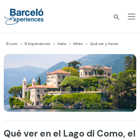
Skip
to
content
Barceló Experiences
B.com
B Experiences
Italia
Milán
Qué ver y hacer
Qué ver en el Lago di Como, el