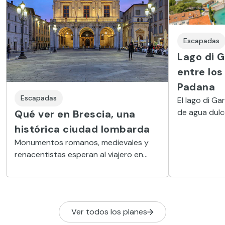
Escapadas
Lago di G
entre los
Padana
Escapadas
El lago di Ga
de agua dulce
Qué ver en Brescia, una
los milanese
histórica ciudad lombarda
de su rica na
Monumentos romanos, medievales y
renacentistas esperan al viajero en
Brescia, la segunda ciudad más grande
de Lombardía y una escapada idónea
desde Milán.
Ver todos los planes