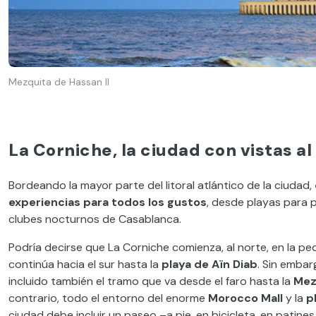
Mezquita de Hassan II
La Corniche, la ciudad con vistas a
Bordeando la mayor parte del litoral atlántico de la ciudad,
experiencias para todos los gustos
, desde playas para 
clubes nocturnos de Casablanca.
Podría decirse que La Corniche comienza, al norte, en la p
continúa hacia el sur hasta la
playa de Aïn Diab
. Sin embar
incluido también el tramo que va desde el faro hasta la
Mez
contrario, todo el entorno del enorme
Morocco Mall
y la
p
ciudad debe incluir un paseo –a pie, en bicicleta, en patin