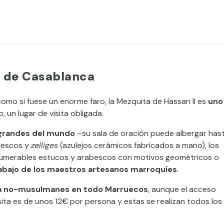
no de Casablanca
omo si fuese un enorme faro, la Mezquita de Hassan II es
uno
, un lugar de visita obligada.
 grandes del mundo
–su sala de oración puede albergar has
rescos y
zelliges
(azulejos cerámicos fabricados a mano), los
nnumerables estucos y arabescos con motivos geométricos o
rabajo de los maestros artesanos marroquíes
.
ara no-musulmanes en todo Marruecos
, aunque el acceso
visita es de unos 12€ por persona y estas se realizan todos los