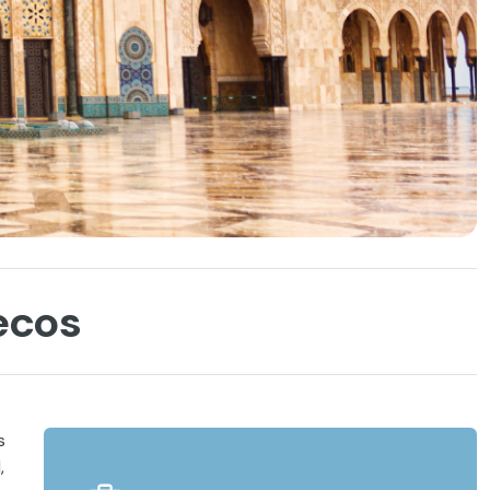
ecos
s
,