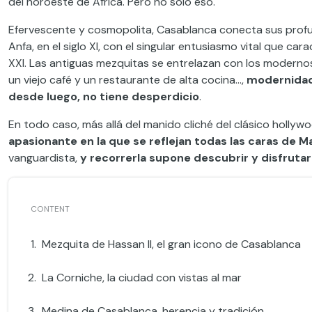
del noroeste de África. Pero no solo eso.
Efervescente y cosmopolita, Casablanca conecta sus profun
Anfa, en el siglo XI, con el singular entusiasmo vital que car
XXI. Las antiguas mezquitas se entrelazan con los modernos
un viejo café y un restaurante de alta cocina…,
modernidad 
desde luego, no tiene desperdicio
.
En todo caso, más allá del manido cliché del clásico hollyw
apasionante en la que se reflejan todas las caras de 
vanguardista,
y recorrerla supone descubrir y disfrutar
Mezquita de Hassan II, el gran icono de Casablanca
La Corniche, la ciudad con vistas al mar
Medina de Casablanca, herencia y tradición