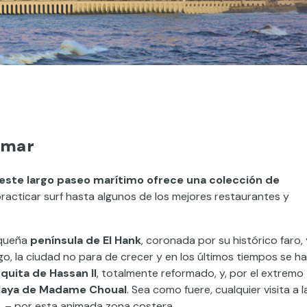
l mar
este largo paseo marítimo ofrece una colección de
practicar surf hasta algunos de los mejores restaurantes y
equeña
península de El Hank
, coronada por su histórico faro, 
go, la ciudad no para de crecer y en los últimos tiempos se ha
quita de Hassan II
, totalmente reformado, y, por el extremo
laya de Madame Choual
. Sea como fuere, cualquier visita a l
es…– por esta animada zona costera.