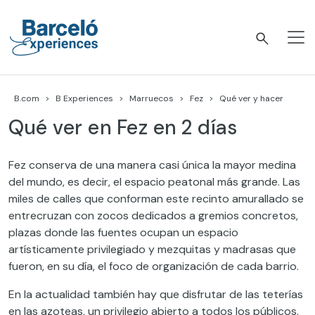
Skip
to
content
Barceló Experiences
B.com
B Experiences
Marruecos
Fez
Qué ver y hacer
Qué ver en Fez en 2 días
Fez conserva de una manera casi única la mayor medina
del mundo, es decir, el espacio peatonal más grande. Las
miles de calles que conforman este recinto amurallado se
entrecruzan con zocos dedicados a gremios concretos,
plazas donde las fuentes ocupan un espacio
artísticamente privilegiado y mezquitas y madrasas que
fueron, en su día, el foco de organización de cada barrio.
En la actualidad también hay que disfrutar de las teterías
en las azoteas, un privilegio abierto a todos los públicos,