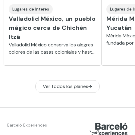
Lugares de Interés
Lugares de I
Valladolid México, un pueblo
Mérida Mé
mágico cerca de Chichén
Yucatán
Mérida Méxic
Itzá
fundada por 
Valladolid México conserva los alegres
arquitectón
colores de las casas coloniales y hasta
coloniales de
un cenote en un paso obligado camino
prehispánico
hacia las pirámides mayas más
famosas.
Ver todos los planes
Barceló Experiences