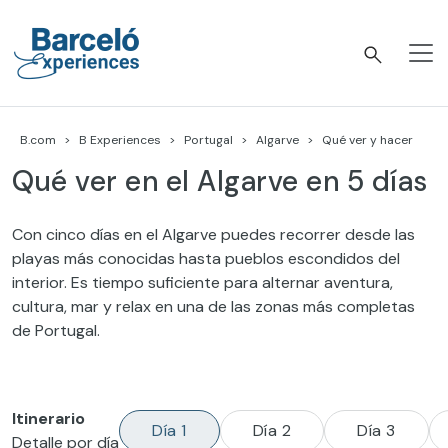
Skip
to
content
Barceló Experiences
B.com
B Experiences
Portugal
Algarve
Qué ver y hacer
Qué ver en el Algarve en 5 días
Con cinco días en el Algarve puedes recorrer desde las
playas más conocidas hasta pueblos escondidos del
interior. Es tiempo suficiente para alternar aventura,
cultura, mar y relax en una de las zonas más completas
de Portugal.
Itinerario
Día 1
Día 2
Día 3
Detalle por día