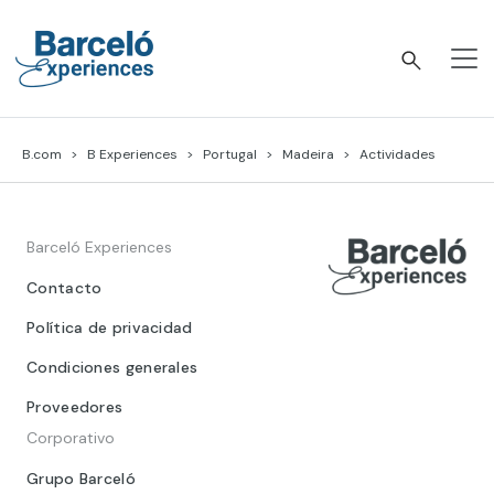
Skip
to
content
Barceló Experiences
B.com
B Experiences
Portugal
Madeira
Actividades
Barceló Experiences
Contacto
Política de privacidad
Condiciones generales
Proveedores
Corporativo
Grupo Barceló