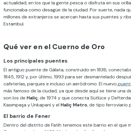
actualidad, en los que la gente pesca o disfruta en sus oril
funcionaba como desagüe de la ciudad. Por suerte, nada q
millones de extranjeros se acercan hasta sus puentes y rib
Estambul.
Qué ver en el Cuerno de Oro
Los principales puentes
El antiguo puente de Gálata, construido en 1836, conectab
1845, 1912 y, por último, 1993 para ser desmantelado desp
cafeterías, parques e incluso un aeródromo. El nuevo
puent
más famoso de la ciudad, ya que desde aquí se tiene una de
son los de
Haliç
, de 1974 y que conecta Sütlüce y Defterdar
Kasımpaşa y Unkapani y el
Haliç Metro
, de tipo ferroviari
El barrio de Fener
Dentro del distrito de Fatih tenemos este barrio en el que