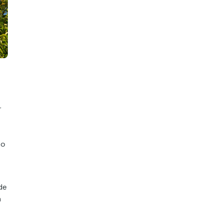
r
to
de
a