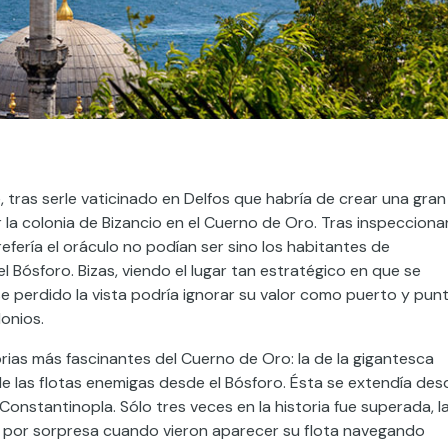
, tras serle vaticinado en Delfos que habría de crear una gran
ar la colonia de Bizancio en el Cuerno de Oro. Tras inspecciona
 refería el oráculo no podían ser sino los habitantes de
el Bósforo. Bizas, viendo el lugar tan estratégico en que se
se perdido la vista podría ignorar su valor como puerto y pun
donios.
orias más fascinantes del Cuerno de Oro: la de la gigantesca
e las flotas enemigas desde el Bósforo. Ésta se extendía des
 Constantinopla. Sólo tres veces en la historia fue superada, l
ón por sorpresa cuando vieron aparecer su flota navegando