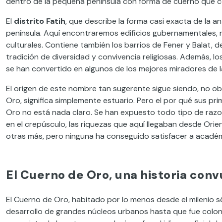
dentro de la pequeña península con forma de cuerno que co
El
distrito Fatih
, que describe la forma casi exacta de la a
península. Aquí encontraremos edificios gubernamentales,
culturales. Contiene también los barrios de Fener y Balat,
tradición de diversidad y convivencia religiosas. Además, 
se han convertido en algunos de los mejores miradores de l
El origen de este nombre tan sugerente sigue siendo, no ob
Oro, significa simplemente estuario. Pero el por qué sus 
Oro no está nada claro. Se han expuesto todo tipo de razo
en el crepúsculo, las riquezas que aquí llegaban desde Ori
otras más, pero ninguna ha conseguido satisfacer a académ
El Cuerno de Oro, una historia conv
El Cuerno de Oro, habitado por lo menos desde el milenio 
desarrollo de grandes núcleos urbanos hasta que fue coloniz