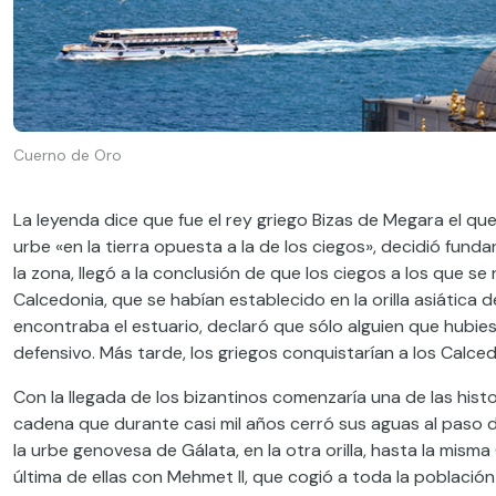
Cuerno de Oro
La leyenda dice que fue el rey griego Bizas de Megara el que
urbe «en la tierra opuesta a la de los ciegos», decidió fund
la zona, llegó a la conclusión de que los ciegos a los que se
Calcedonia, que se habían establecido en la orilla asiática d
encontraba el estuario, declaró que sólo alguien que hubie
defensivo. Más tarde, los griegos conquistarían a los Calce
Con la llegada de los bizantinos comenzaría una de las hist
cadena que durante casi mil años cerró sus aguas al paso d
la urbe genovesa de Gálata, en la otra orilla, hasta la misma
última de ellas con Mehmet II, que cogió a toda la poblaci