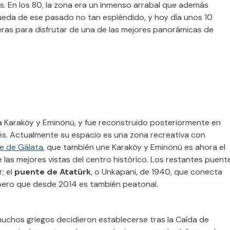
las. En los 80, la zona era un inmenso arrabal que además
ueda de ese pasado no tan espléndido, y hoy día unos 10
eras para disfrutar de una de las mejores panorámicas de
a Karaköy y Eminönü, y fue reconstruido posteriormente en
ués. Actualmente su espacio es una zona recreativa con
e de Gálata
, que también une Karaköy y Eminönü es ahora el
 las mejores vistas del centro histórico. Los restantes puent
; el
puente de Atatürk
, o Unkapani, de 1940, que conecta
o pero que desde 2014 es también peatonal.
 muchos griegos decidieron establecerse tras la Caída de