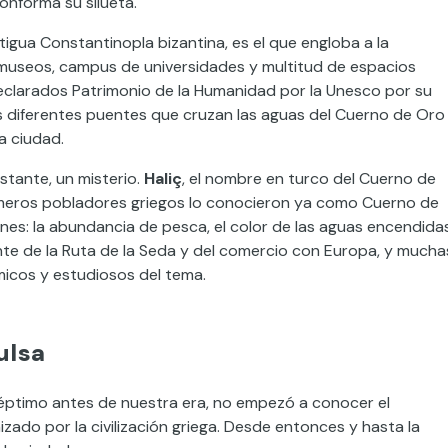
nforma su silueta.
ntigua Constantinopla bizantina, es el que engloba a la
 museos, campus de universidades y multitud de espacios
 declarados Patrimonio de la Humanidad por la Unesco por su
los diferentes puentes que cruzan las aguas del Cuerno de Oro
a ciudad.
stante, un misterio.
Haliç
, el nombre en turco del Cuerno de
primeros pobladores griegos lo conocieron ya como Cuerno de
nes: la abundancia de pesca, el color de las aguas encendida
ente de la Ruta de la Seda y del comercio con Europa, y mucha
icos y estudiosos del tema.
ulsa
séptimo antes de nuestra era, no empezó a conocer el
ado por la civilización griega. Desde entonces y hasta la