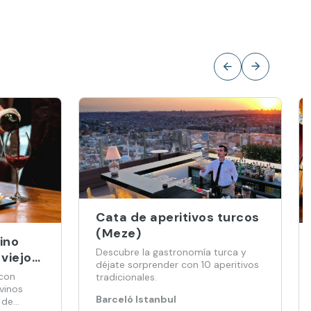
Cata de aperitivos turcos
(Meze)
ino
Descubre la gastronomía turca y
 viejo
déjate sorprender con 10 aperitivos
 con
tradicionales.
vinos
Barceló Istanbul
 de