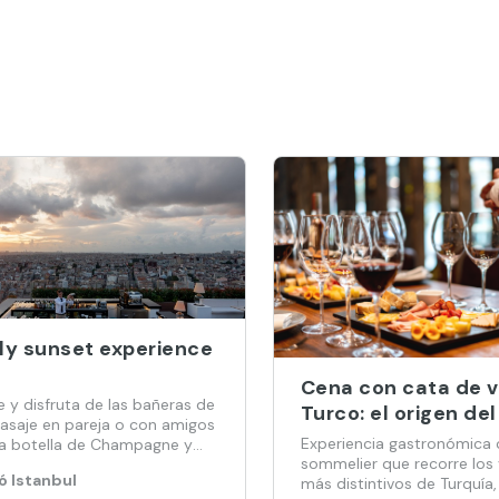
ly sunset experience
Cena con cata de v
e y disfruta de las bañeras de
Turco: el origen del
asaje en pareja o con amigos
mundo
Experiencia gastronómica
a botella de Champagne y
sommelier que recorre los 
ortada.
ó Istanbul
más distintivos de Turquía,