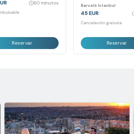
blancos frescos a tintos in
EUR
60 minutos
Barceló Istanbul
45 EUR
mbolsable
Cancelación gratuita
Reservar
Reservar