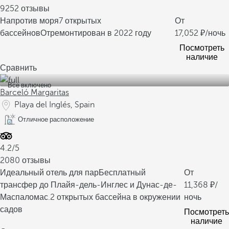
9252 отзывы
Напротив моря
7 открытых
От
бассейнов
Отремонтирован в 2022 году
17,052
/ночь
Посмотреть
наличие
Сравнить
Все включено
Barceló Margaritas
Playa del Inglés, Spain
Отличное расположение
4.2/5
2080 отзывы
Идеальный отель для пар
Бесплатный
От
трансфер до Плайя-дель-Инглес и Дунас-де-
11,368
/
Маспаломас.
2 открытых бассейна в окружении
ночь
садов
Посмотреть
наличие