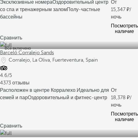
Эксклюзивные номера
Оздоровительный центр
От
со спа и тренажерным залом
Полу-частные
15,347
/
бассейны
ночь
Посмотреть
наличие
Сравнить
Все включено
Barceló Corralejo Sands
Corralejo, La Oliva, Fuerteventura, Spain
4.6/5
4373 отзывы
Расположен в центре Корралехо.
Идеально для
От
семей и пар
Оздоровительный и фитнес-центр
18,378
/
ночь
Посмотреть
наличие
Сравнить