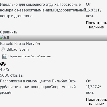
Идеально для семейного отдыха
Просторные
От
номера с невероятным видом
Оздоровительный
13,831
/
центр и дзен-зона
ночь
Посмотреть
наличие
Сравнить
Barceló Bilbao Nervión
Bilbao, Spain
Недавно отель был обновлен
4.3/5
5006 отзывы
Расположен в самом центре Бильбао.
Эко-
От
урбанистическая концепция
Современный
11,747
/
дизайн
ночь
Посмотреть
наличие