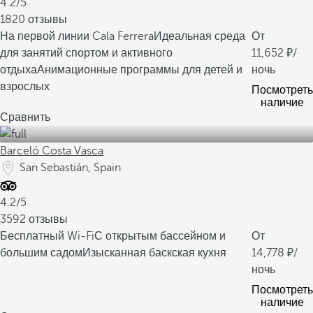
4.2/5
1820 отзывы
На первой линии Cala Ferrera
Идеальная среда
От
для занятий спортом и активного
11,652
/
отдыха
Анимационные программы для детей и
ночь
взрослых
Посмотреть
наличие
Сравнить
Barceló Costa Vasca
San Sebastián, Spain
4.2/5
3592 отзывы
Бесплатный Wi-Fi
С открытым бассейном и
От
большим садом
Изысканная баскская кухня
14,778
/
ночь
Посмотреть
наличие