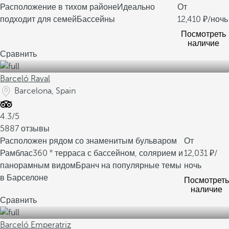
Расположение в тихом районе
Идеально
От
подходит для семей
Бассейны
12,410
/ночь
Посмотреть
наличие
Сравнить
Barceló Raval
Barcelona, Spain
4.3/5
5887 отзывы
Расположен рядом со знаменитым бульваром
От
Рамблас
360 ° терраса с бассейном, солярием и
12,031
/
панорамным видом
Бранч на популярные темы
ночь
в Барселоне
Посмотреть
наличие
Сравнить
Barceló Emperatriz