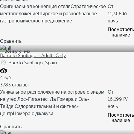
Оригинальная концепция отеля
Стратегическое
От
местоположение
Широкое и разнообразное
11,368
/
гастрономическое предложение
ночь
Посмотреть
наличие
Сравнить
Все включено
Barceló Santiago - Adults Only
Puerto Santiago, Spain
4.3/5
3783 отзывы
Уникальное расположение на острове с видом
От
на утес Лос-Гигантес, Ла Гомера и Эль-
16,199
/
Тейде.
Оздоровительный и фитнес-
ночь
центр
Номера с джакузи
Посмотреть
наличие
Сравнить