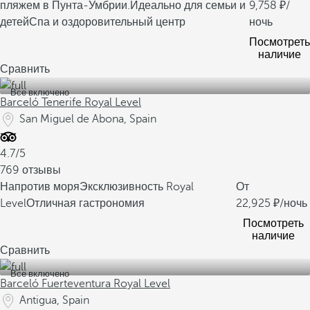
пляжем в Пунта-Умбрии.
Идеально для семьи и
9,758
/
детей
Спа и оздоровительный центр
ночь
Посмотреть
наличие
Сравнить
Все включено
Barceló Tenerife Royal Level
San Miguel de Abona, Spain
4.7/5
769 отзывы
Напротив моря
Эксклюзивность Royal
От
Level
Отличная гастрономия
22,925
/ночь
Посмотреть
наличие
Сравнить
Все включено
Barceló Fuerteventura Royal Level
Antigua, Spain