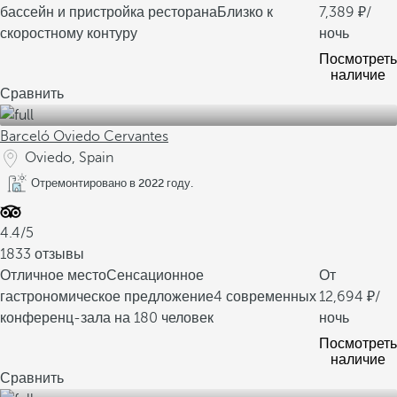
бассейн и пристройка ресторана
Близко к
7,389
/
скоростному контуру
ночь
Посмотреть
наличие
Сравнить
Barceló Oviedo Cervantes
Oviedo, Spain
Отремонтировано в 2022 году.
4.4/5
1833 отзывы
Отличное место
Сенсационное
От
гастрономическое предложение
4 современных
12,694
/
конференц-зала на 180 человек
ночь
Посмотреть
наличие
Сравнить