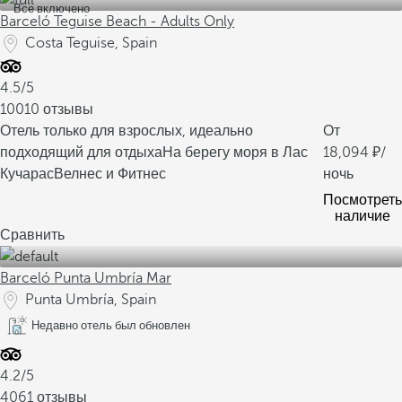
Все включено
Barceló Teguise Beach - Adults Only
Costa Teguise, Spain
4.5/5
10010 отзывы
Отель только для взрослых, идеально
От
подходящий для отдыха
На берегу моря в Лас
18,094
/
Кучарас
Велнес и Фитнес
ночь
Посмотреть
наличие
Сравнить
Barceló Punta Umbría Mar
Punta Umbría, Spain
Недавно отель был обновлен
4.2/5
4061 отзывы