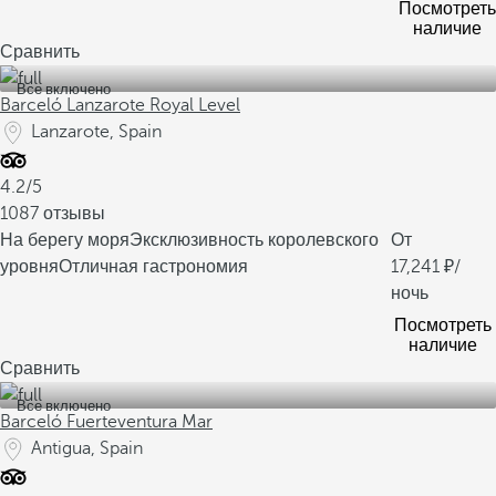
Посмотреть
наличие
Сравнить
Все включено
Barceló Lanzarote Royal Level
Lanzarote, Spain
4.2/5
1087 отзывы
На берегу моря
Эксклюзивность королевского
От
уровня
Отличная гастрономия
17,241
/
ночь
Посмотреть
наличие
Сравнить
Все включено
Barceló Fuerteventura Mar
Antigua, Spain