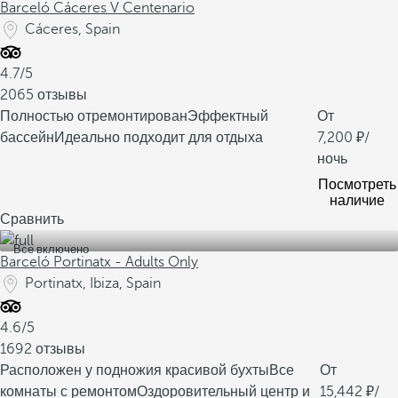
Barceló Cáceres V Centenario
Cáceres, Spain
4.7/5
2065 отзывы
Полностью отремонтирован
Эффектный
От
бассейн
Идеально подходит для отдыха
7,200
/
ночь
Посмотреть
наличие
Сравнить
Все включено
Barceló Portinatx - Adults Only
Portinatx, Ibiza, Spain
4.6/5
1692 отзывы
Расположен у подножия красивой бухты
Все
От
комнаты с ремонтом
Оздоровительный центр и
15,442
/