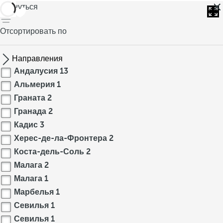
вернуться
Отсортировать по
Направления
Андалусия
13
Альмерия
1
Граната
2
Гранада
2
Кадис
3
Херес-де-ла-Фронтера
2
Коста-дель-Соль
2
Малага
2
Малага
1
Марбелья
1
Севилья
1
Севилья
1