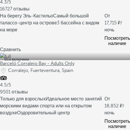
4.3/5
16727 отзывы
На берегу Эль-Кастильо
Самый большой
От
талассо-центр на острове
3 бассейна с видом
17,715
/
на море
ночь
Посмотреть
наличие
Сравнить
Все включено
Barceló Corralejo Bay - Adults Only
Corralejo, Fuerteventura, Spain
4.5/5
9501 отзывы
Только для взрослых
Идеальное место занятий
От
морскими видами спорта или на открытом
18,852
/
воздухе
Оздоровительный центр
ночь
Посмотреть
наличие