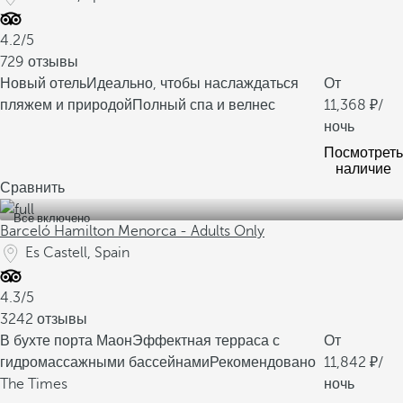
4.2/5
729 отзывы
Новый отель
Идеально, чтобы наслаждаться
От
пляжем и природой
Полный спа и велнес
11,368
/
ночь
Посмотреть
наличие
Сравнить
Все включено
Barceló Hamilton Menorca - Adults Only
Es Castell, Spain
4.3/5
3242 отзывы
В бухте порта Маон
Эффектная терраса с
От
гидромассажными бассейнами
Рекомендовано
11,842
/
The Times
ночь