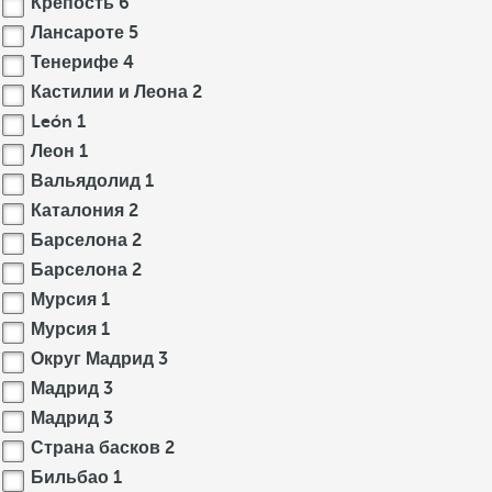
Крепость
6
Лансароте
5
Тенерифе
4
Кастилии и Леона
2
León
1
Леон
1
Вальядолид
1
Каталония
2
Барселона
2
Барселона
2
Мурсия
1
Мурсия
1
Округ Мадрид
3
Мадрид
3
Мадрид
3
Страна басков
2
Бильбао
1