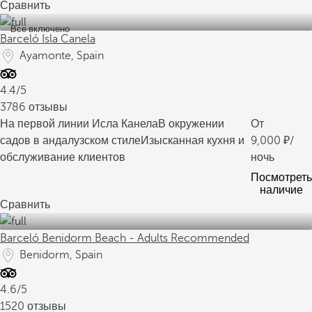
Сравнить
Все включено
Barceló Isla Canela
Ayamonte, Spain
4.4/5
3786 отзывы
На первой линии Исла Канела
В окружении
От
садов в андалузском стиле
Изысканная кухня и
9,000
/
обслуживание клиентов
ночь
Посмотреть
наличие
Сравнить
Barceló Benidorm Beach - Adults Recommended
Benidorm, Spain
4.6/5
1520 отзывы