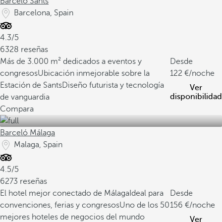
Barceló Sants
Barcelona, Spain
4.3/5
6328 reseñas
Más de 3.000 m² dedicados a eventos y
Desde
congresos
Ubicación inmejorable sobre la
122
/noche
Estación de Sants
Diseño futurista y tecnología
Ver
disponibilidad
de vanguardia
Compara
Barceló Málaga
Malaga, Spain
4.5/5
6273 reseñas
El hotel mejor conectado de Málaga
Ideal para
Desde
convenciones, ferias y congresos
Uno de los 50
156
/noche
mejores hoteles de negocios del mundo
Ver