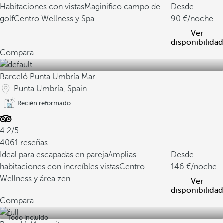
Habitaciones con vistas
Maginifico campo de
Desde
golf
Centro Wellness y Spa
90
/noche
Ver
disponibilidad
Compara
Barceló Punta Umbría Mar
Punta Umbría, Spain
Recién reformado
4.2/5
4061 reseñas
Ideal para escapadas en pareja
Amplias
Desde
habitaciones con increíbles vistas
Centro
146
/noche
Wellness y área zen
Ver
disponibilidad
Compara
Todo incluido