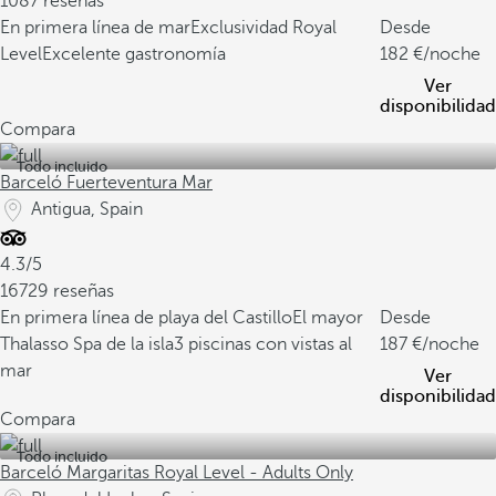
1087 reseñas
En primera línea de mar
Exclusividad Royal
Desde
Level
Excelente gastronomía
182
/noche
Ver
disponibilidad
Compara
Todo incluido
Barceló Fuerteventura Mar
Antigua, Spain
4.3/5
16729 reseñas
En primera línea de playa del Castillo
El mayor
Desde
Thalasso Spa de la isla
3 piscinas con vistas al
187
/noche
mar
Ver
disponibilidad
Compara
Todo incluido
Barceló Margaritas Royal Level - Adults Only