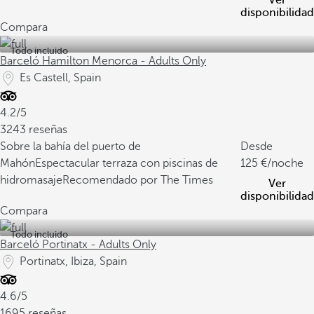
Ver
disponibilidad
Compara
Todo incluido
Barceló Hamilton Menorca - Adults Only
Es Castell, Spain
4.2/5
3243 reseñas
Sobre la bahía del puerto de
Desde
Mahón
Espectacular terraza con piscinas de
125
/noche
hidromasaje
Recomendado por The Times
Ver
disponibilidad
Compara
Todo incluido
Barceló Portinatx - Adults Only
Portinatx, Ibiza, Spain
4.6/5
1695 reseñas