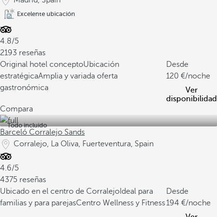
Madrid, Spain
Excelente ubicación
4.8/5
2193 reseñas
Original hotel concepto
Ubicación
Desde
estratégica
Amplia y variada oferta
120
/noche
gastronómica
Ver
disponibilidad
Compara
Todo incluido
Barceló Corralejo Sands
Corralejo, La Oliva, Fuerteventura, Spain
4.6/5
4375 reseñas
Ubicado en el centro de Corralejo
Ideal para
Desde
familias y para parejas
Centro Wellness y Fitness
194
/noche