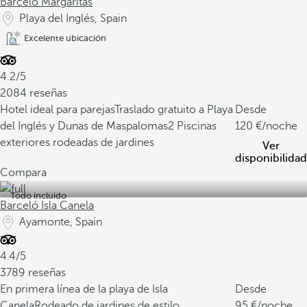
Barceló Margaritas
Playa del Inglés, Spain
Excelente ubicación
4.2/5
2084 reseñas
Hotel ideal para parejas
Traslado gratuito a Playa
Desde
del Inglés y Dunas de Maspalomas
2 Piscinas
120
/noche
exteriores rodeadas de jardines
Ver
disponibilidad
Compara
Todo incluido
Barceló Isla Canela
Ayamonte, Spain
4.4/5
3789 reseñas
En primera línea de la playa de Isla
Desde
Canela
Rodeado de jardines de estilo
95
/noche