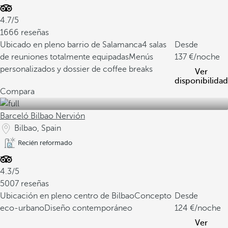
4.7/5
1666 reseñas
Ubicado en pleno barrio de Salamanca
4 salas
Desde
de reuniones totalmente equipadas
Menús
137
/noche
personalizados y dossier de coffee breaks
Ver
disponibilidad
Compara
Barceló Bilbao Nervión
Bilbao, Spain
Recién reformado
4.3/5
5007 reseñas
Ubicación en pleno centro de Bilbao
Concepto
Desde
eco-urbano
Diseño contemporáneo
124
/noche
Ver