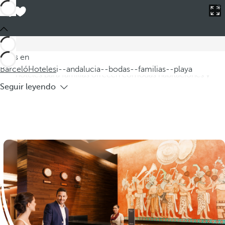
Barceló
Hoteles
i--andalucia--bodas--familias--playa
Hoteles en Andalucía para bodas de
familias en la playa
Descubra nuestros hoteles en Andalucía, ideales para bodas y
Estás en
familias que buscan un alojamiento en la playa. Nuestros
Barceló
Hoteles
i--andalucia--bodas--familias--playa
hoteles para familias ofrecen cómodas habitaciones y
Seguir leyendo