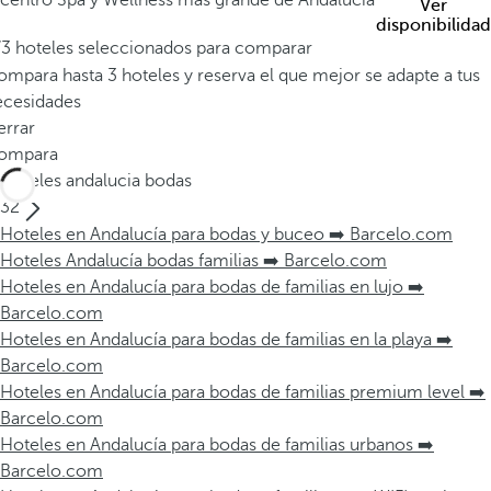
centro Spa y Wellness más grande de Andalucía
Ver
disponibilidad
/3 hoteles seleccionados para comparar
mpara hasta 3 hoteles y reserva el que mejor se adapte a tus
ecesidades
errar
ompara
Hoteles andalucia bodas
32
Hoteles en Andalucía para bodas y buceo ➡️ Barcelo.com
Hoteles Andalucía bodas familias ➡️ Barcelo.com
Hoteles en Andalucía para bodas de familias en lujo ➡️
Barcelo.com
Hoteles en Andalucía para bodas de familias en la playa ➡️
Barcelo.com
Hoteles en Andalucía para bodas de familias premium level ➡️
Barcelo.com
Hoteles en Andalucía para bodas de familias urbanos ➡️
Barcelo.com