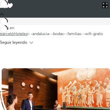
Barceló
Hoteles
i--andalucia--bodas--familias--wifi-gratis
Hoteles en Andalucía para bodas y
familias con WIFI gratis
Descubra nuestros hoteles en Andalucía, ideales para bodas y
Estás en
familias, donde podrá disfrutar de un entorno maravilloso y de
Barceló
Hoteles
i--andalucia--bodas--familias--wifi-gratis
servicios como WIFI gratis. Estos hoteles
Seguir leyendo