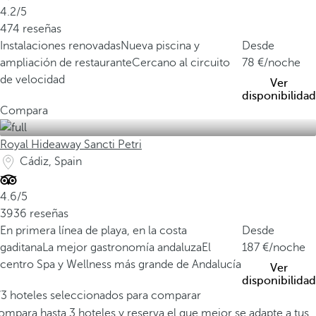
4.2/5
474 reseñas
Instalaciones renovadas
Nueva piscina y
Desde
ampliación de restaurante
Cercano al circuito
78
/noche
de velocidad
Ver
disponibilidad
Compara
Royal Hideaway Sancti Petri
Cádiz, Spain
4.6/5
3936 reseñas
En primera línea de playa, en la costa
Desde
gaditana
La mejor gastronomía andaluza
El
187
/noche
centro Spa y Wellness más grande de Andalucía
Ver
disponibilidad
/3 hoteles seleccionados para comparar
mpara hasta 3 hoteles y reserva el que mejor se adapte a tus