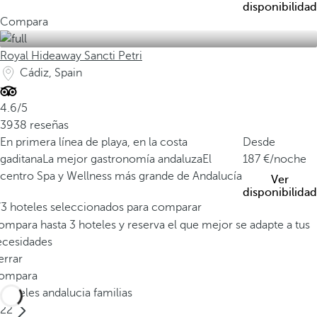
disponibilidad
Compara
Royal Hideaway Sancti Petri
Cádiz, Spain
4.6/5
3938 reseñas
En primera línea de playa, en la costa
Desde
gaditana
La mejor gastronomía andaluza
El
187
/noche
centro Spa y Wellness más grande de Andalucía
Ver
disponibilidad
/3 hoteles seleccionados para comparar
mpara hasta 3 hoteles y reserva el que mejor se adapte a tus
ecesidades
errar
ompara
Hoteles andalucia familias
22