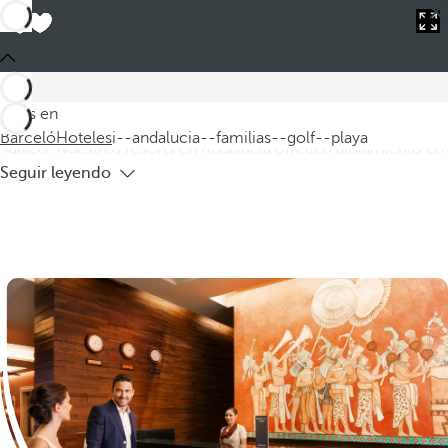
Barceló
Hoteles
i--andalucia--familias--golf--playa
Hoteles en Andalucía para familias, golf
y playa
Descubra nuestros hoteles en Andalucía para familias, donde
Estás en
podrá disfrutar de unas vacaciones inolvidables en un entorno
Barceló
Hoteles
i--andalucia--familias--golf--playa
idílico. Nuestros resorts en Andalucía ofrecen alojamiento en
Seguir leyendo