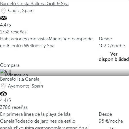
Barceló Costa Ballena Golf & Spa
Cadiz, Spain
4.4/5
1752 reseñas
Habitaciones con vistas
Maginifico campo de
Desde
golf
Centro Wellness y Spa
102
/noche
Ver
disponibilidad
Compara
Todo incluido
Barceló Isla Canela
Ayamonte, Spain
4.4/5
3786 reseñas
En primera línea de la playa de Isla
Desde
Canela
Rodeado de jardines de estilo
95
/noche
andaluz
Exquisita gastronomía y atención al