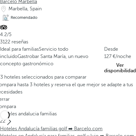
Barceló Marbella
Marbella, Spain
Recomendado
4.2/5
3122 reseñas
Ideal para familias
Servicio todo
Desde
incluido
Gastrobar Santa María, un nuevo
127
/noche
concepto gastronómico
Ver
disponibilidad
/3 hoteles seleccionados para comparar
mpara hasta 3 hoteles y reserva el que mejor se adapte a tus
ecesidades
errar
ompara
Hoteles andalucia familias
22
Hoteles Andalucía familias golf ➡️ Barcelo.com