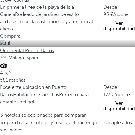
3784 reseñas
En primera línea de la playa de Isla
Desde
Canela
Rodeado de jardines de estilo
95
/noche
andaluz
Exquisita gastronomía y atención al
Ver
disponibilidad
cliente
Compara
Occidental Puerto Banús
Malaga, Spain
4.5/5
581 reseñas
Excelente ubicación en Puerto
Desde
Banús
Habitaciones amplias
Perfecto para
177
/noche
amantes del golf
Ver
disponibilidad
/3 hoteles seleccionados para comparar
mpara hasta 3 hoteles y reserva el que mejor se adapte a tus
ecesidades