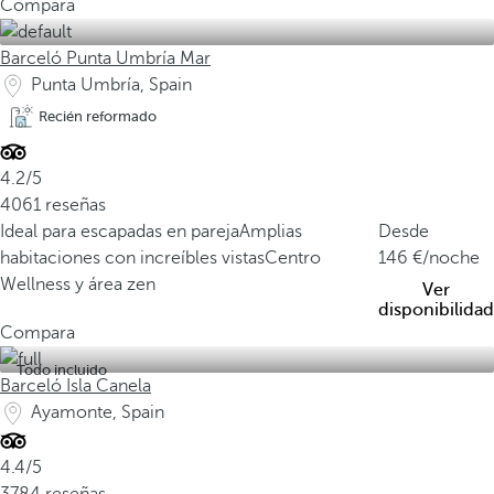
Compara
Barceló Punta Umbría Mar
Punta Umbría, Spain
Recién reformado
4.2/5
4061 reseñas
Ideal para escapadas en pareja
Amplias
Desde
habitaciones con increíbles vistas
Centro
146
/noche
Wellness y área zen
Ver
disponibilidad
Compara
Todo incluido
Barceló Isla Canela
Ayamonte, Spain
4.4/5