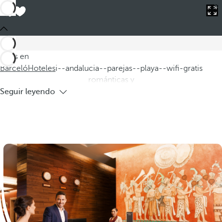
Barceló
Hoteles
i--andalucia--parejas--playa--wifi-gratis
Hoteles en Andalucía para parejas en la
playa con WIFI gratis
Descubra nuestros hoteles en la Costa de Andalucía,
diseñados especialmente para parejas que buscan una
Estás en
escapada romántica junto a la playa. Con habitaciones
Barceló
Hoteles
i--andalucia--parejas--playa--wifi-gratis
románticas y
Seguir leyendo