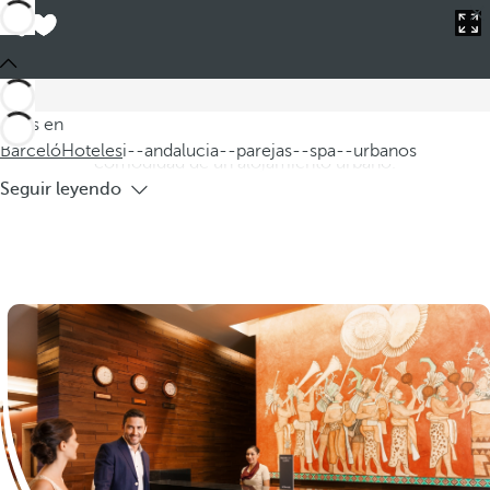
Barceló
Hoteles
i--andalucia--parejas--spa--urbanos
Hoteles en Andalucía para parejas con
spa urbanos
Descubra nuestros hoteles en Andalucía para parejas, donde
Estás en
el encanto de los pueblos blancos de Cádiz se combina con la
Barceló
Hoteles
i--andalucia--parejas--spa--urbanos
comodidad de un alojamiento urbano.
Seguir leyendo