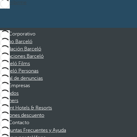
Suscribirme
Corporativo
Grupo Barceló
Fundación Barceló
Vacaciones Barceló
Barceló Films
Barceló Personas
Canal de denuncias
Empresas
Afiliados
Partners
Dorint Hotels & Resorts
Cupones descuento
Contacto
Preguntas Frecuentes y Ayuda