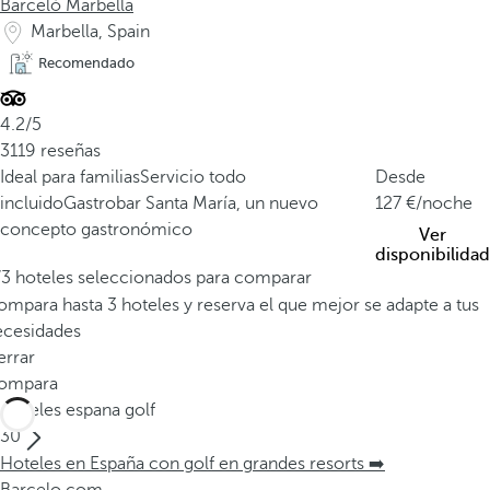
Barceló Marbella
Marbella, Spain
Recomendado
4.2/5
3119 reseñas
Ideal para familias
Servicio todo
Desde
incluido
Gastrobar Santa María, un nuevo
127
/noche
concepto gastronómico
Ver
disponibilidad
/3 hoteles seleccionados para comparar
mpara hasta 3 hoteles y reserva el que mejor se adapte a tus
ecesidades
errar
ompara
Hoteles espana golf
30
Hoteles en España con golf en grandes resorts ➡️