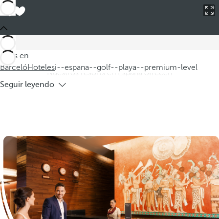
Barceló
Hoteles
i--espana--golf--playa--premium-level
Hoteles en España con golf, playa y
premium level
Descubra nuestros hoteles en España que combinan golf y
Estás en
playa en un entorno de lujo con el concepto premium level.
Barceló
Hoteles
i--espana--golf--playa--premium-level
Nuestros resorts en España ofrecen
Seguir leyendo