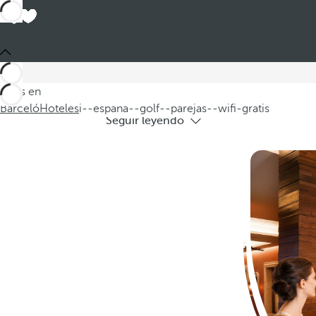
Hoteles en Es
Descubra nuestros hoteles en España ide
Estás en
Barceló
Hoteles
i--espana--golf--parejas--wifi-gratis
Seguir leyendo