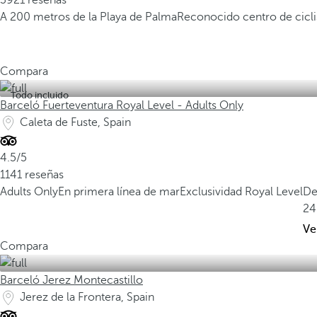
3921 reseñas
A 200 metros de la Playa de Palma
Reconocido centro de cicl
Compara
Todo incluido
Barceló Fuerteventura Royal Level - Adults Only
Caleta de Fuste, Spain
4.5/5
1141 reseñas
Adults Only
En primera línea de mar
Exclusividad Royal Level
De
24
Ve
Compara
Barceló Jerez Montecastillo
Jerez de la Frontera, Spain