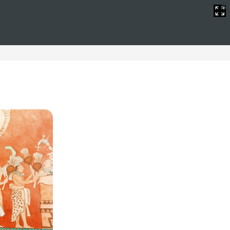
 y WIFI gratis
idad y relax. Nuestros resorts en España