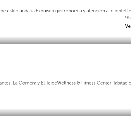
de estilo andaluz
Exquisita gastronomía y atención al cliente
De
95
Ve
gantes, La Gomera y El Teide
Wellness & Fitness Center
Habitaci