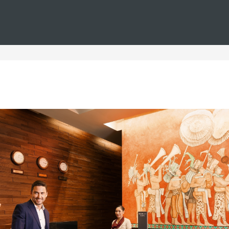
Estás en
Barceló
Hoteles
i--espana--golf--parejas--wifi-gratis
paña para parejas con golf
ales para parejas, donde podrá disfrutar de un entorno de cal
cuentan con hoteles