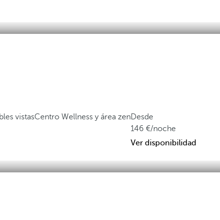
les vistas
Centro Wellness y área zen
Desde
146
/noche
Ver disponibilidad