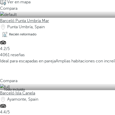
Ver en mapa
Compara
Barceló Punta Umbría Mar
Punta Umbría, Spain
Recién reformado
4.2/5
4061 reseñas
Ideal para escapadas en pareja
Amplias habitaciones con increíb
Compara
Todo incluido
Barceló Isla Canela
Ayamonte, Spain
4.4/5