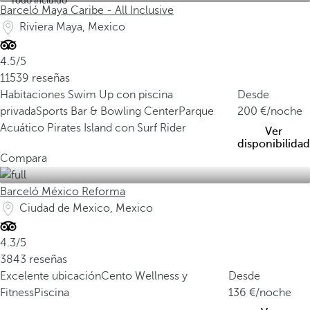
Todo incluido
Barceló Maya Caribe - All Inclusive
Riviera Maya, Mexico
4.5/5
11539 reseñas
Habitaciones Swim Up con piscina
Desde
privada
Sports Bar & Bowling Center
Parque
200
/noche
Acuático Pirates Island con Surf Rider
Ver
disponibilidad
Compara
Barceló México Reforma
Ciudad de Mexico, Mexico
4.3/5
3843 reseñas
Excelente ubicación
Cento Wellness y
Desde
Fitness
Piscina
136
/noche