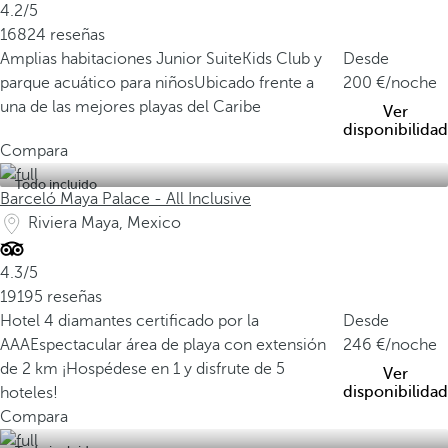
4.2/5
16824 reseñas
Amplias habitaciones Junior Suite
Kids Club y
Desde
parque acuático para niños
Ubicado frente a
200
/noche
una de las mejores playas del Caribe
Ver
disponibilidad
Compara
Todo incluido
Barceló Maya Palace - All Inclusive
Riviera Maya, Mexico
4.3/5
19195 reseñas
Hotel 4 diamantes certificado por la
Desde
AAA
Espectacular área de playa con extensión
246
/noche
de 2 km
¡Hospédese en 1 y disfrute de 5
Ver
disponibilidad
hoteles!
Compara