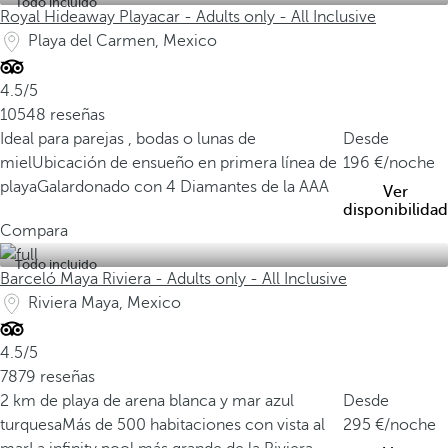
Todo incluido
Royal Hideaway Playacar - Adults only - All Inclusive
Playa del Carmen, Mexico
4.5/5
10548 reseñas
Ideal para parejas , bodas o lunas de
Desde
miel
Ubicación de ensueño en primera línea de
196
/noche
playa
Galardonado con 4 Diamantes de la AAA
Ver
disponibilidad
Compara
Todo incluido
Barceló Maya Riviera - Adults only - All Inclusive
Riviera Maya, Mexico
4.5/5
7879 reseñas
2 km de playa de arena blanca y mar azul
Desde
turquesa
Más de 500 habitaciones con vista al
295
/noche