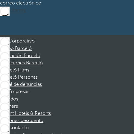
correo electrónico
Suscribirme
Corporativo
Grupo Barceló
Fundación Barceló
Vacaciones Barceló
Barceló Films
Barceló Personas
Canal de denuncias
Empresas
Afiliados
Partners
Dorint Hotels & Resorts
Cupones descuento
Contacto