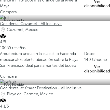
mar
La infinity pool más grande de la Riviera
Ver
disponibilidad
Maya
Compara
Todo incluido
Occidental Cozumel - All Inclusive
Cozumel, Mexico
4/5
10055 reseñas
Arquitectura única en la isla estilo hacienda
Desde
mexicana
Excelente ubicación sobre la Playa
140
/noche
San Francisco
Ideal para amantes del buceo
Ver
disponibilidad
Compara
Todo incluido
Occidental at Xcaret Destination - All Inclusive
Playa del Carmen, Mexico
4.1/5