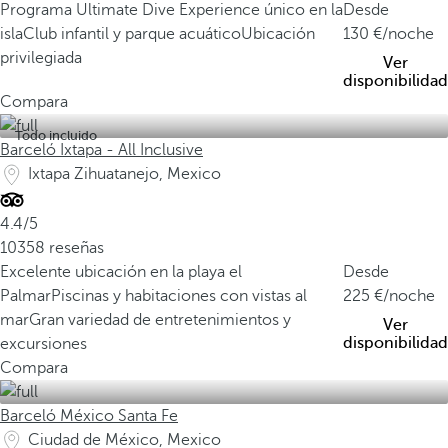
Programa Ultimate Dive Experience único en la
Desde
isla
Club infantil y parque acuático
Ubicación
130
/noche
privilegiada
Ver
disponibilidad
Compara
Todo incluido
Barceló Ixtapa - All Inclusive
Ixtapa Zihuatanejo, Mexico
4.4/5
10358 reseñas
Excelente ubicación en la playa el
Desde
Palmar
Piscinas y habitaciones con vistas al
225
/noche
mar
Gran variedad de entretenimientos y
Ver
disponibilidad
excursiones
Compara
Barceló México Santa Fe
Ciudad de México, Mexico