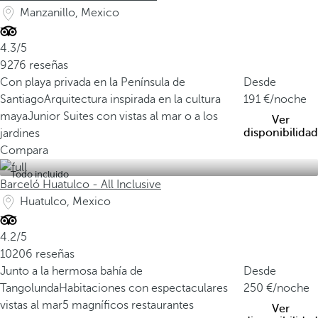
Manzanillo, Mexico
4.3/5
9276 reseñas
Con playa privada en la Península de
Desde
Santiago
Arquitectura inspirada en la cultura
191
/noche
maya
Junior Suites con vistas al mar o a los
Ver
disponibilidad
jardines
Compara
Todo incluido
Barceló Huatulco - All Inclusive
Huatulco, Mexico
4.2/5
10206 reseñas
Junto a la hermosa bahía de
Desde
Tangolunda
Habitaciones con espectaculares
250
/noche
vistas al mar
5 magníficos restaurantes
Ver