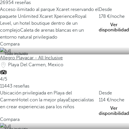
26954 reseñas
Acceso ilimitado al parque Xcaret reservando el
Desde
paquete Unlimited Xcaret Xperience
Royal
178
/noche
Level, un hotel boutique dentro de un
Ver
disponibilidad
complejo
Caleta de arenas blancas en un
entorno natural privilegiado
Compara
Todo incluido
Allegro Playacar - All Inclusive
Playa Del Carmen, Mexico
4/5
11443 reseñas
Ubicación privilegiada en Playa del
Desde
Carmen
Hotel con la mejor playa
Especialistas
114
/noche
en crear experiencias para los niños
Ver
disponibilidad
Compara