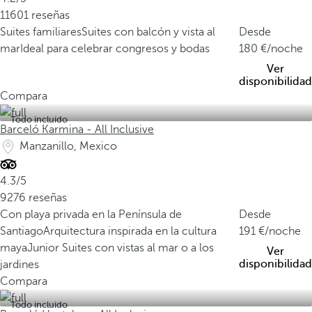
11601 reseñas
Suites familiares
Suites con balcón y vista al
Desde
mar
Ideal para celebrar congresos y bodas
180
/noche
Ver
disponibilidad
Compara
Todo incluido
Barceló Karmina - All Inclusive
Manzanillo, Mexico
4.3/5
9276 reseñas
Con playa privada en la Península de
Desde
Santiago
Arquitectura inspirada en la cultura
191
/noche
maya
Junior Suites con vistas al mar o a los
Ver
disponibilidad
jardines
Compara
Todo incluido