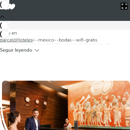
Barceló
Hoteles
i--mexico--bodas--wifi-gratis
Hoteles en México para bodas con WIFI
gratis
Descubra nuestra selección de hoteles en México para bodas
Estás en
con WI-FI gratis donde podrá celebrar ese día tan especial y
Barceló
Hoteles
i--mexico--bodas--wifi-gratis
mantenerse siempre conectado durante su
Seguir leyendo