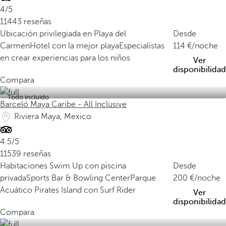
4/5
11443 reseñas
Ubicación privilegiada en Playa del
Desde
Carmen
Hotel con la mejor playa
Especialistas
114
/noche
en crear experiencias para los niños
Ver
disponibilidad
Compara
Todo incluido
Barceló Maya Caribe - All Inclusive
Riviera Maya, Mexico
4.5/5
11539 reseñas
Habitaciones Swim Up con piscina
Desde
privada
Sports Bar & Bowling Center
Parque
200
/noche
Acuático Pirates Island con Surf Rider
Ver
disponibilidad
Compara