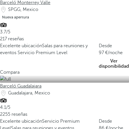
Barceló Monterrey Valle
SPGG, Mexico
Nueva apertura
3.7/5
217 reseñas
Excelente ubicación
Salas para reuniones y
Desde
eventos
Servicio Premium Level
97
/noche
Ver
disponibilidad
Compara
Barceló Guadalajara
Guadalajara, Mexico
4.1/5
2255 reseñas
Excelente ubicación
Servicio Premium
Desde
Level
Salas para reuniones y eventos
86
/noche