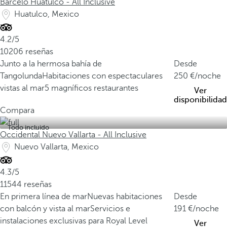
Barceló Huatulco - All Inclusive
Huatulco, Mexico
4.2/5
10206 reseñas
Junto a la hermosa bahía de
Desde
Tangolunda
Habitaciones con espectaculares
250
/noche
vistas al mar
5 magníficos restaurantes
Ver
disponibilidad
Compara
Todo incluido
Occidental Nuevo Vallarta - All Inclusive
Nuevo Vallarta, Mexico
4.3/5
11544 reseñas
En primera línea de mar
Nuevas habitaciones
Desde
con balcón y vista al mar
Servicios e
191
/noche
instalaciones exclusivas para Royal Level
Ver