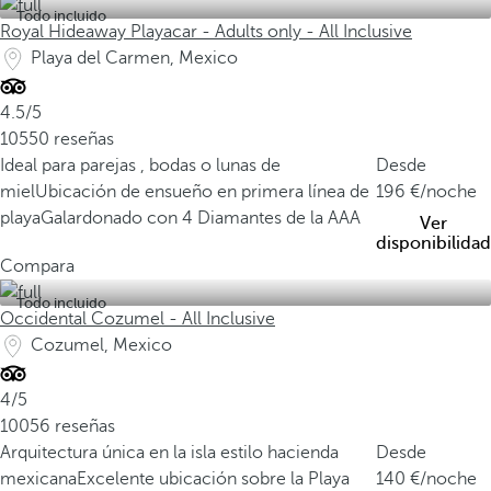
Todo incluido
Royal Hideaway Playacar - Adults only - All Inclusive
Playa del Carmen, Mexico
4.5/5
10550 reseñas
Ideal para parejas , bodas o lunas de
Desde
miel
Ubicación de ensueño en primera línea de
196
/noche
playa
Galardonado con 4 Diamantes de la AAA
Ver
disponibilidad
Compara
Todo incluido
Occidental Cozumel - All Inclusive
Cozumel, Mexico
4/5
10056 reseñas
Arquitectura única en la isla estilo hacienda
Desde
mexicana
Excelente ubicación sobre la Playa
140
/noche