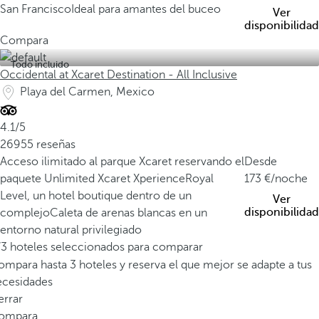
San Francisco
Ideal para amantes del buceo
Ver
disponibilidad
Compara
Todo incluido
Occidental at Xcaret Destination - All Inclusive
Playa del Carmen, Mexico
4.1/5
26955 reseñas
Acceso ilimitado al parque Xcaret reservando el
Desde
paquete Unlimited Xcaret Xperience
Royal
173
/noche
Level, un hotel boutique dentro de un
Ver
disponibilidad
complejo
Caleta de arenas blancas en un
entorno natural privilegiado
/3 hoteles seleccionados para comparar
mpara hasta 3 hoteles y reserva el que mejor se adapte a tus
ecesidades
errar
ompara