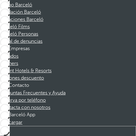
Grupo Barceló
Fundación Barceló
Vacaciones Barceló
Barceló Films
Barceló Personas
Canal de denuncias
Empresas
Afiliados
Partners
Dorint Hotels & Resorts
Cupones descuento
Contacto
Preguntas Frecuentes y Ayuda
Reserva por teléfono
Contacta con nosotros
Barceló App
Descargar