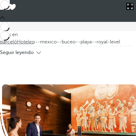
Barceló
Hoteles
i--mexico--buceo--playa--royal-level
Hoteles en México para buceo en playa
Royal Level
Descubra nuestros exclusivos hoteles en México,
Estás en
especialmente diseñados para los amantes del buceo y la
Barceló
Hoteles
i--mexico--buceo--playa--royal-level
playa, donde podrá disfrutar de un servicio premium en un
Seguir leyendo