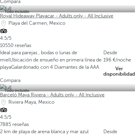
Compara
Todo incluido
Royal Hideaway Playacar - Adults only - All Inclusive
Playa del Carmen, Mexico
4.5/5
10550 reseñas
Ideal para parejas , bodas o lunas de
Desde
miel
Ubicación de ensueño en primera línea de
196
/noche
playa
Galardonado con 4 Diamantes de la AAA
Ver
disponibilidad
Compara
Todo incluido
Barceló Maya Riviera - Adults only - All Inclusive
Riviera Maya, Mexico
4.5/5
7885 reseñas
2 km de playa de arena blanca y mar azul
Desde