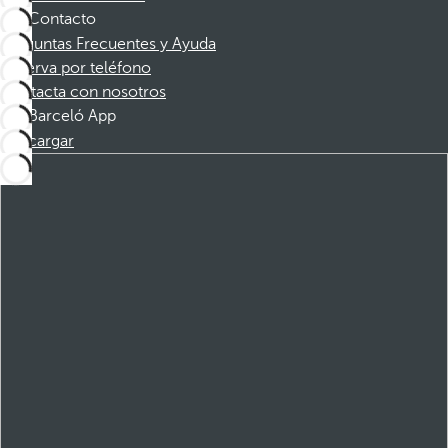
Contacto
Preguntas Frecuentes y Ayuda
Reserva por teléfono
Contacta con nosotros
Barceló App
Descargar