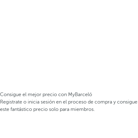
Consigue el mejor precio con MyBarceló
Registrate o inicia sesión en el proceso de compra y consigue
este fantástico precio solo para miembros.