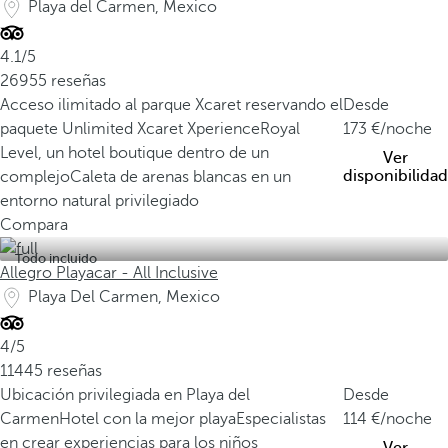
Playa del Carmen, Mexico
4.1/5
26955 reseñas
Acceso ilimitado al parque Xcaret reservando el
Desde
paquete Unlimited Xcaret Xperience
Royal
173
/noche
Level, un hotel boutique dentro de un
Ver
disponibilidad
complejo
Caleta de arenas blancas en un
entorno natural privilegiado
Compara
Todo incluido
Allegro Playacar - All Inclusive
Playa Del Carmen, Mexico
4/5
11445 reseñas
Ubicación privilegiada en Playa del
Desde
Carmen
Hotel con la mejor playa
Especialistas
114
/noche
en crear experiencias para los niños