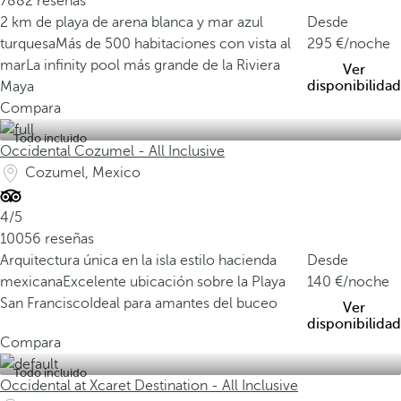
7882 reseñas
2 km de playa de arena blanca y mar azul
Desde
turquesa
Más de 500 habitaciones con vista al
295
/noche
mar
La infinity pool más grande de la Riviera
Ver
disponibilidad
Maya
Compara
Todo incluido
Occidental Cozumel - All Inclusive
Cozumel, Mexico
4/5
10056 reseñas
Arquitectura única en la isla estilo hacienda
Desde
mexicana
Excelente ubicación sobre la Playa
140
/noche
San Francisco
Ideal para amantes del buceo
Ver
disponibilidad
Compara
Todo incluido
Occidental at Xcaret Destination - All Inclusive