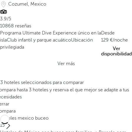
Cozumel, Mexico
3.9/5
10868 reseñas
Programa Ultimate Dive Experience único en la
Desde
isla
Club infantil y parque acuático
Ubicación
129
/noche
privilegiada
Ver
disponibilidad
Ver más
/3 hoteles seleccionados para comparar
mpara hasta 3 hoteles y reserva el que mejor se adapte a tus
ecesidades
errar
ompara
Hoteles mexico buceo
15