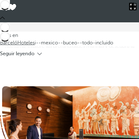
Barceló
Hoteles
i--mexico--buceo--todo-incluido
Hoteles en México para buceo todo
incluido
Le presentamos nuestra selección de hoteles en México para
Estás en
buceo todo incluido. Disfrute de una emocionante inmersión
Barceló
Hoteles
i--mexico--buceo--todo-incluido
nocturna, explore las profundidades marinas y descubra la
Seguir leyendo