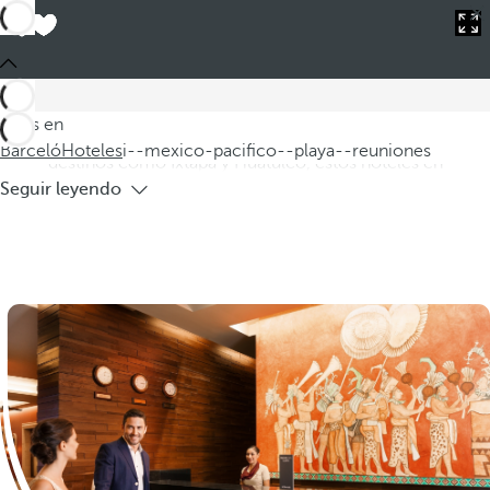
Barceló
Hoteles
i--mexico-pacifico--playa--reuniones
Hoteles en México Pacífico, playa y
reuniones
Descubra nuestros hoteles en México Pacífico, ideales para
Estás en
disfrutar de la playa y organizar reuniones. Situados en
Barceló
Hoteles
i--mexico-pacifico--playa--reuniones
destinos como Ixtapa y Huatulco, estos hoteles en
Seguir leyendo