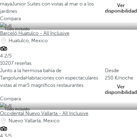
maya
Junior Suites con vistas al mar o a los
Ver
disponibilidad
jardines
Compara
Todo incluido
Barceló Huatulco - All Inclusive
Huatulco, Mexico
4.2/5
10207 reseñas
Junto a la hermosa bahía de
Desde
Tangolunda
Habitaciones con espectaculares
250
/noche
vistas al mar
5 magníficos restaurantes
Ver
disponibilidad
Compara
Todo incluido
Occidental Nuevo Vallarta - All Inclusive
Nuevo Vallarta, Mexico
4.3/5