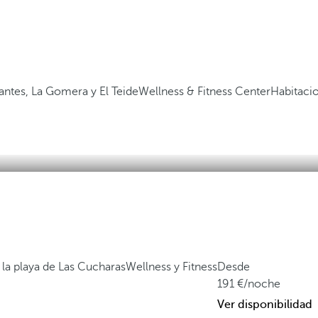
gantes, La Gomera y El Teide
Wellness & Fitness Center
Habitaci
 la playa de Las Cucharas
Wellness y Fitness
Desde
191
/noche
Ver disponibilidad