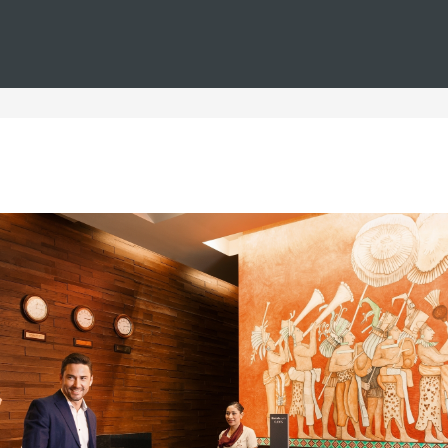
Estás en
Barceló
Hoteles
i--playa--spa--todo-incluido
 en la playa con spa todo 
en la playa todo incluido, que ofrecen un servicio de spa, don
las ofertas de