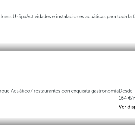
lness U-Spa
Actividades e instalaciones acuáticas para toda la f
Parque Acuático
7 restaurantes con exquisita gastronomía
Desde
164
/
Ver dis