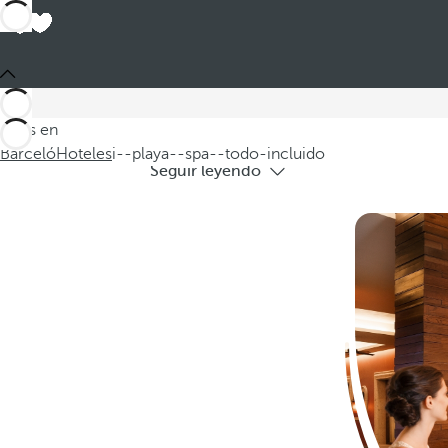
Hoteles
Permítanos presentarle nuestros hoteles 
Estás en
Barceló
Hoteles
i--playa--spa--todo-incluido
Seguir leyendo