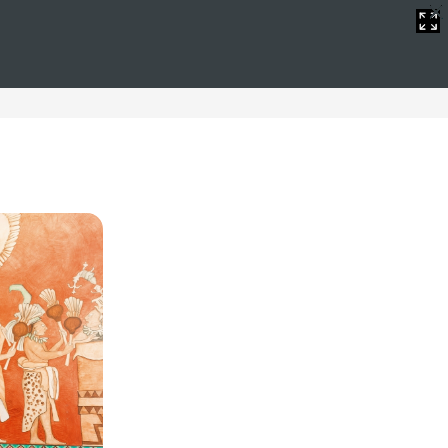
incluido
de podrá encontrar armonía y alegría. Con