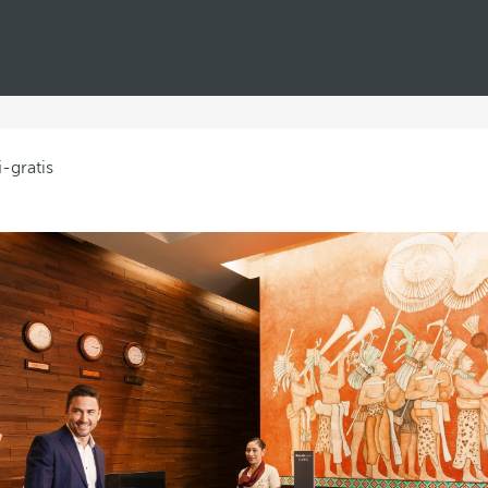
Estás en
celó
Hoteles
i--riviera-maya--grandes-resorts--playa--wifi-gr
ra Maya, grandes resorts, p
 Maya, donde grandes resorts en la playa le ofrecen un alojam
vacaciones inolvidables. Estos
-gratis