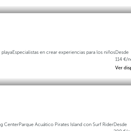
 playa
Especialistas en crear experiencias para los niños
Desde
114
/
Ver dis
ng Center
Parque Acuático Pirates Island con Surf Rider
Desde