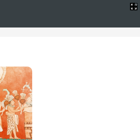
atis
laya, WIFI gratis
iento excepcional para disfrutar de unas