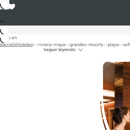
Bar
Hoteles en Rivie
Descubra nuestros hoteles en la Riviera
Estás en
Barceló
Hoteles
i--riviera-maya--grandes-resorts--playa--wifi
Seguir leyendo