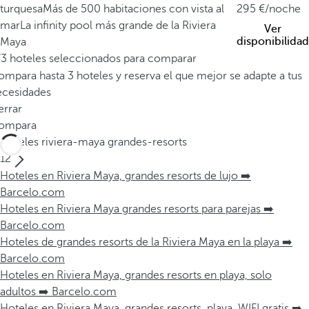
turquesa
Más de 500 habitaciones con vista al
295
/noche
mar
La infinity pool más grande de la Riviera
Ver
disponibilidad
Maya
/3 hoteles seleccionados para comparar
mpara hasta 3 hoteles y reserva el que mejor se adapte a tus
ecesidades
errar
ompara
Hoteles riviera-maya grandes-resorts
12
Hoteles en Riviera Maya, grandes resorts de lujo ➡️
Barcelo.com
Hoteles en Riviera Maya grandes resorts para parejas ➡️
Barcelo.com
Hoteles de grandes resorts de la Riviera Maya en la playa ➡️
Barcelo.com
Hoteles en Riviera Maya, grandes resorts en playa, solo
adultos ➡️ Barcelo.com
Hoteles en Riviera Maya, grandes resorts, playa, WIFI gratis ➡️