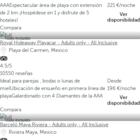
AAA
Espectacular área de playa con extensión
221
/noche
de 2 km
¡Hospédese en 1 y disfrute de 5
Ver
disponibilidad
hoteles!
Compara
Todo incluido
Royal Hideaway Playacar - Adults only - All Inclusive
Playa del Carmen, Mexico
4.5/5
10550 reseñas
Ideal para parejas , bodas o lunas de
Desde
miel
Ubicación de ensueño en primera línea de
196
/noche
playa
Galardonado con 4 Diamantes de la AAA
Ver
disponibilidad
Compara
Todo incluido
Barceló Maya Riviera - Adults only - All Inclusive
Riviera Maya, Mexico