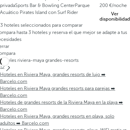
privada
Sports Bar & Bowling Center
Parque
200
/noche
Acuático Pirates Island con Surf Rider
Ver
disponibilidad
/3 hoteles seleccionados para comparar
mpara hasta 3 hoteles y reserva el que mejor se adapte a tus
ecesidades
errar
ompara
Hoteles riviera-maya grandes-resorts
12
Hoteles en Riviera Maya, grandes resorts de lujo ➡️
Barcelo.com
Hoteles en Riviera Maya grandes resorts para parejas ➡️
Barcelo.com
Hoteles de grandes resorts de la Riviera Maya en la playa ➡️
Barcelo.com
Hoteles en Riviera Maya, grandes resorts en playa, solo
adultos ➡️ Barcelo.com