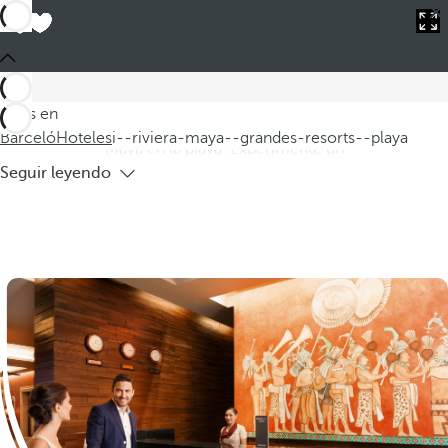
Barceló
Hoteles
i--riviera-maya--grandes-resorts--playa
Hoteles de grandes resorts de la Riviera
Maya en la playa
Déjese sorprender por la belleza del Caribe mexicano con
Estás en
nuestra selección de hoteles de grandes resorts de la Riviera
Barceló
Hoteles
i--riviera-maya--grandes-resorts--playa
Maya en la playa. Experimente un
Seguir leyendo