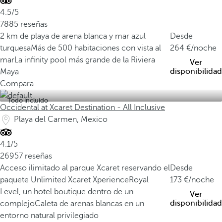
4.5/5
7885 reseñas
2 km de playa de arena blanca y mar azul
Desde
turquesa
Más de 500 habitaciones con vista al
264
/noche
mar
La infinity pool más grande de la Riviera
Ver
disponibilidad
Maya
Compara
Todo incluido
Occidental at Xcaret Destination - All Inclusive
Playa del Carmen, Mexico
4.1/5
26957 reseñas
Acceso ilimitado al parque Xcaret reservando el
Desde
paquete Unlimited Xcaret Xperience
Royal
173
/noche
Level, un hotel boutique dentro de un
Ver
disponibilidad
complejo
Caleta de arenas blancas en un
entorno natural privilegiado