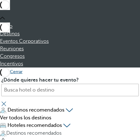
Inicio
Destinos
Eventos Corporativos
Reuniones
Congresos
Incentivos
Cerrar
B
A
¿Dónde quieres hacer tu evento?
u
l
s
p
c
u
a
l
Destinos recomendados
h
s
Ver todos los destinos
o
a
Hoteles recomendados
t
r
Destinos recomendados
e
l