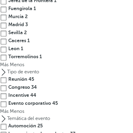
Jerez de la Frontera
1
l
Fuengirola
1
a
t
Murcia
2
e
Madrid
3
c
Sevilla
2
l
Caceres
1
a
Leon
1
d
Torremolinos
1
e
Más
Menos
f
Tipo de evento
l
Reunión
45
e
Congreso
34
c
h
Incentive
44
a
Evento corporativo
45
h
Más
Menos
a
Temática del evento
c
Automoción
25
i