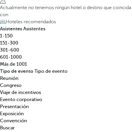
l
a
Actualmente no tenemos ningún hotel o destino que coincida
,
t
con
d
e
Hoteles recomendados
e
c
Asistentes
Asistentes
s
l
1-150
t
a
151-300
i
d
301-600
n
e
601-1000
o
f
Más de 1001
,
l
Tipo de evento
Tipo de evento
t
e
Reunión
e
c
Congreso
m
h
Viaje de incentivos
á
a
Evento corporativo
t
h
Presentación
i
a
Exposición
c
c
Convención
a
i
Buscar