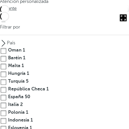
Atención personalizada
o
Alicante
d
u
c
Filtrar por
i
r
País
t
Oman
1
r
Baréin
1
e
Malta
1
s
o
Hungría
1
m
Turquía
5
á
República Checa
1
s
España
50
c
Italia
2
a
Polonia
1
r
Indonesia
1
a
Eslovenia
1
c