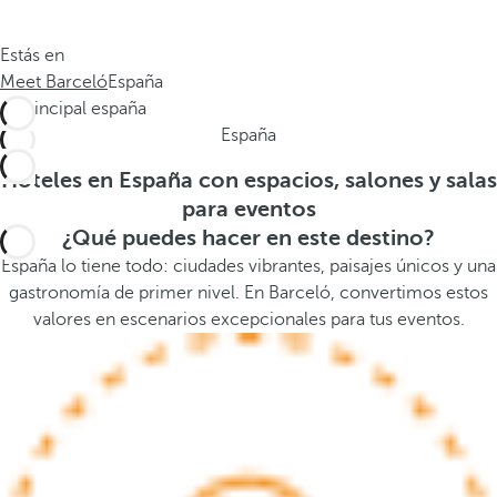
.
a
.
a
Estás en
.
b
Meet Barceló
España
a
j
España
o
,
Hoteles en España con espacios, salones y salas
s
para eventos
e
¿Qué puedes hacer en este destino?
a
España lo tiene todo: ciudades vibrantes, paisajes únicos y una
b
gastronomía de primer nivel. En Barceló, convertimos estos
r
valores en escenarios excepcionales para tus eventos.
e
l
a
v
e
n
t