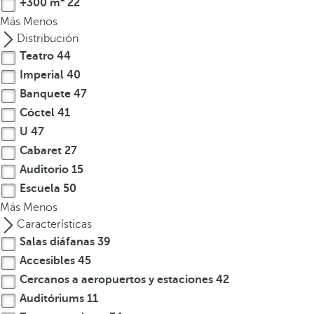
+300 m²
22
a
Más
Menos
p
Distribución
r
Teatro
44
i
Imperial
40
m
Banquete
47
e
Cóctel
41
r
U
47
a
o
Cabaret
27
p
Auditorio
15
c
Escuela
50
i
Más
Menos
ó
Características
n
Salas diáfanas
39
d
Accesibles
45
e
Cercanos a aeropuertos y estaciones
42
l
Auditóriums
11
a