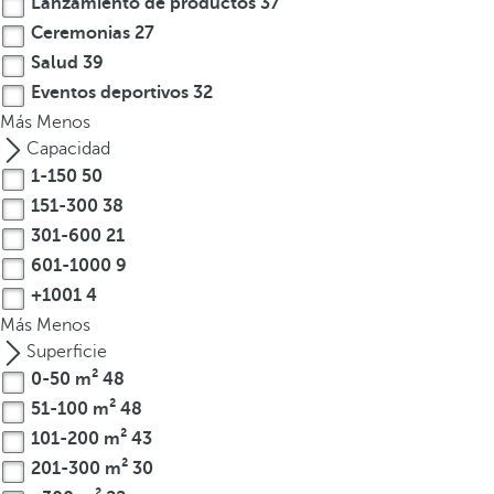
Lanzamiento de productos
37
a
Ceremonias
27
a
Salud
39
b
Eventos deportivos
32
a
Más
j
Menos
o
Capacidad
p
1-150
50
a
151-300
38
r
301-600
21
a
601-1000
9
n
+1001
4
a
Más
Menos
v
Superficie
e
0-50 m²
48
g
51-100 m²
48
a
101-200 m²
43
r
a
201-300 m²
30
l