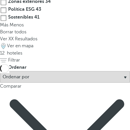
Zonas exteriores
34
v
e
Política ESG
43
n
Sostenibles
41
t
Más
Menos
a
Borrar todos
n
Ver
XX
Resultados
a
Ver en mapa
e
12
hoteles
m
Filtrar
e
Ordenar
r
g
e
Comparar
n
t
e
.