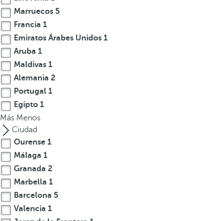
t
Marruecos
5
e
Francia
1
r
Emiratos Árabes Unidos
1
e
Aruba
1
s
Maldivas
1
,
Alemania
2
p
Portugal
1
u
Egipto
1
e
Más
d
Menos
e
Ciudad
s
Ourense
1
p
Málaga
1
u
Granada
2
l
Marbella
1
s
Barcelona
5
a
Valencia
1
r