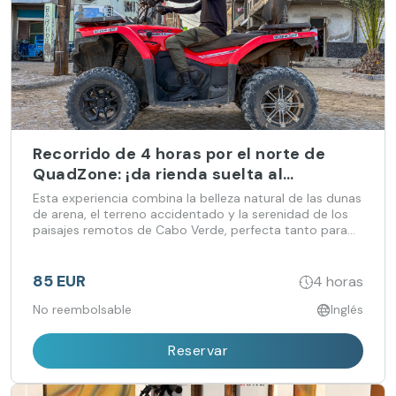
Recorrido de 4 horas por el norte de
QuadZone: ¡da rienda suelta al
aventurero que llevas dentro a través
Esta experiencia combina la belleza natural de las dunas
del desierto y la costa!
de arena, el terreno accidentado y la serenidad de los
paisajes remotos de Cabo Verde, perfecta tanto para
los amantes de la naturaleza como para los amantes de
la aventura.
85 EUR
4 horas
No reembolsable
Inglés
Reservar