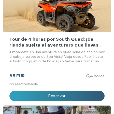
Tour de 4 horas por South Quad: ¡da
rienda suelta al aventurero que llevas
dentro en Boa Vista!
¡Embárcate en una aventura en quad llena de acción por
el salvaje suroeste de Boa Vista! Viaja desde Rabil hasta
el histórico pueblo de Povoação Velha para tomar un
aperitivo local y, después, explora los lugares más
destacados de la isla: la impresionante playa de Santa
Mónica, la espectacular c
85 EUR
4 horas
No reembolsable
Reservar