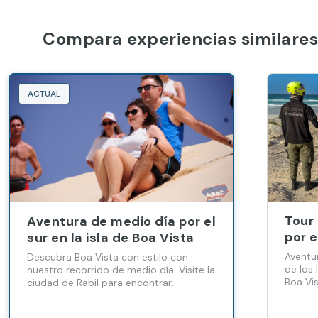
Compara experiencias similares
ACTUAL
Tour
Aventura de medio día por el
por e
sur en la isla de Boa Vista
riend
Aventu
Descubra Boa Vista con estilo con
aven
de los
nuestro recorrido de medio día. Visite la
Boa Vis
ciudad de Rabil para encontrar
dent
Santa 
auténticas cerámicas y artesanías
locales.