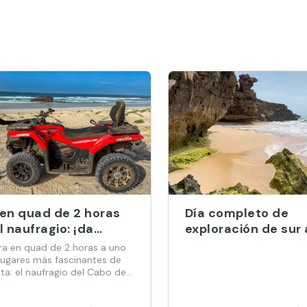
 en quad de 2 horas
Día completo de
l naufragio: ¡da
exploración de sur 
a suelta al
suroeste en la isla
ra en quad de 2 horas a uno
turero que llevas
Vista
 lugares más fascinantes de
ta: el naufragio del Cabo de
ro!
María.