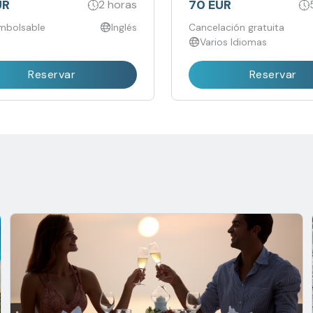
UR
70 EUR
2 horas
mbolsable
Inglés
Cancelación gratuita
Varios Idiomas
Reservar
Reservar