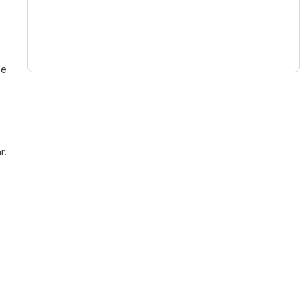
se
r.