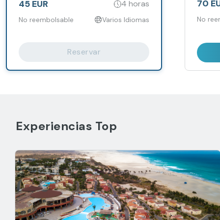
70 E
45 EUR
4 horas
No ree
No reembolsable
Varios Idiomas
Reservar
Experiencias Top