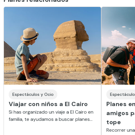
Espectáculos y Ocio
Espectáculo
Viajar con niños a El Cairo
Planes en
Si has organizado un viaje a El Cairo en
amigos pa
familia, te ayudamos a buscar planes
tope
para que disfrutéis al máximo de la
Recorrer una
escapada. Tendréis un recuerdo