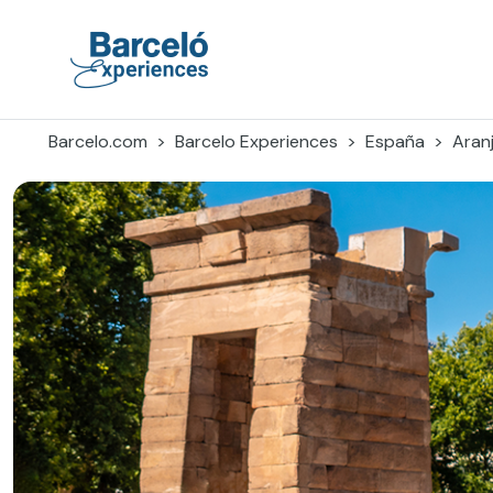
Skip
to
content
Barceló Experiences
Barcelo.com
Barcelo Experiences
España
Aran