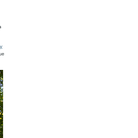
a
 y
ue