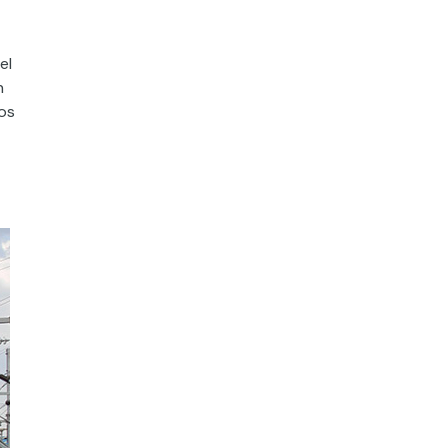
el
n
los