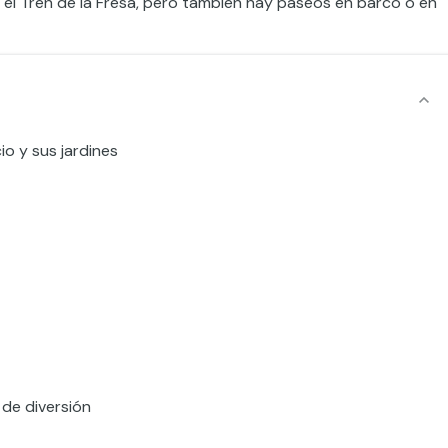
 el Tren de la Fresa, pero también hay paseos en barco o en
io y sus jardines
 de diversión