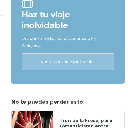
Haz tu viaje
inolvidable
Descubre todas las experiencias en
Aranjuez
Ver todas las experiencias
No te puedes perder esto
Tren de la Fresa, puro
romanticismo entre