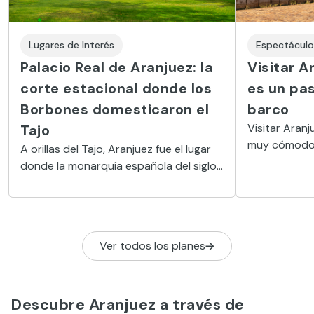
Lugares de Interés
Espectáculo
Palacio Real de Aranjuez: la
Visitar A
corte estacional donde los
es un pas
Borbones domesticaron el
barco
Visitar Aranj
Tajo
muy cómodo 
A orillas del Tajo, Aranjuez fue el lugar
monumentos 
donde la monarquía española del siglo
especiales p
XVIII decidió detener el tiempo cada
de la Fresa.
primavera.
Ver todos los planes
Descubre Aranjuez a través de