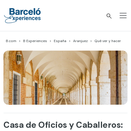
Skip
to
content
Barceló Experiences
B.com
B Experiences
España
Aranjuez
Qué ver y hacer
Casa de Oficios y Caballeros: