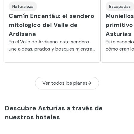
Escapadas
Naturaleza
Muniellos
Camín Encantáu: el sendero
primitiv
mitológico del Valle de
Asturias
Ardisana
Este espacio
En el Valle de Ardisana, este sendero
cómo eran lo
une aldeas, prados y bosques mientras
cantábrica h
figuras de la mitología asturiana —
trasgus, xanas, diañus— emergen entre
el verde, transformando la ruta en un
paseo donde paisaje y leyenda se
Ver todos los planes
mezclan a cada tramo.
Descubre Asturias a través de
nuestros hoteles