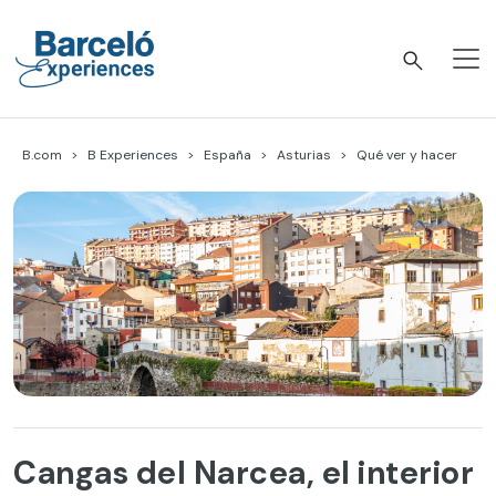
Skip
to
content
Barceló Experiences
B.com
B Experiences
España
Asturias
Qué ver y hacer
Cangas del Narcea, el interior