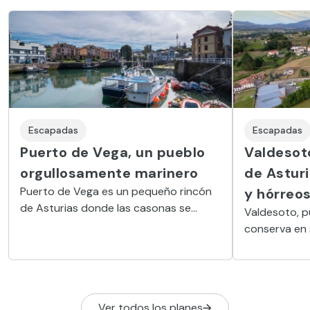
Escapadas
Escapadas
Puerto de Vega, un pueblo
Valdesot
orgullosamente marinero
de Asturi
Puerto de Vega es un pequeño rincón
y hórreo
de Asturias donde las casonas se
Valdesoto, p
diluyen en el verde de la montaña y el
conserva en 
azul del mar.
familias nobl
valle pero t
paneras.
Ver todos los planes