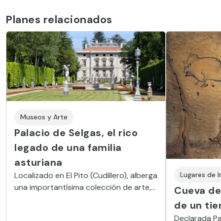
Planes relacionados
Museos y Arte
Palacio de Selgas, el rico
legado de una familia
asturiana
Localizado en El Pito (Cudillero), alberga
Lugares de I
una importantísima colección de arte,
Cueva de 
tapices y muebles en una quinta con
de un ti
bellos jardines.
Declarada Pa