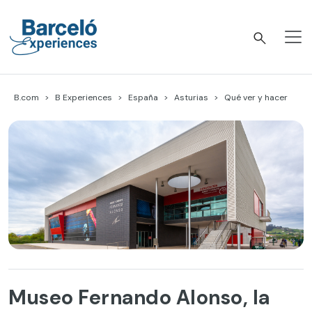
Skip
to
content
Barceló Experiences
B.com
B Experiences
España
Asturias
Qué ver y hacer
Museo Fernando Alonso, la